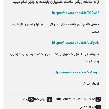
ارائه خدمات رایگان سلامت خادم‌یاران پایتخت به زائران امام شهید
https://news.razavi.ir/002yqf
بسیج خادم‌یاران پایتخت برای میزبانی از عزاداران آیین وداع با رهبر
شهید
https://news.razavi.ir/۰۰۲yoL
سازماندهی ۴ هزار خادم‌یار پایتخت برای خدمت‌رسانی به عزاداران
رهبر شهید
https://news.razavi.ir/۰۰۲yq۰
انتهای پیام/
گزارش خطا
پسندها:
اشتراک گذاری