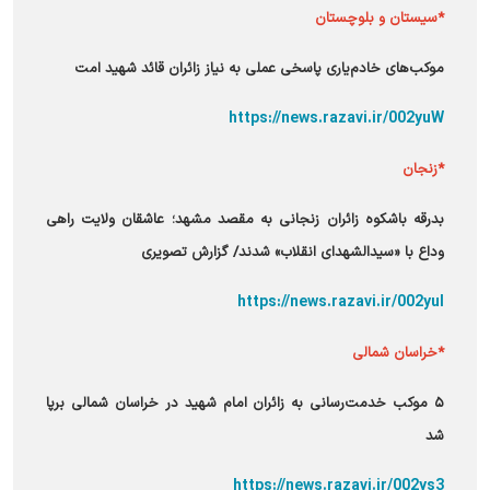
*سیستان و بلوچستان
موکب‌های خادم‌یاری پاسخی عملی به نیاز زائران قائد شهید امت
https://news.razavi.ir/002yuW
*زنجان
بدرقه باشکوه زائران زنجانی به مقصد مشهد؛ عاشقان ولایت راهی
وداع با «سیدالشهدای انقلاب» شدند/ گزارش تصویری
https://news.razavi.ir/002yuI
*خراسان شمالی
۵ موکب خدمت‌رسانی به زائران امام شهید در خراسان شمالی برپا
شد
https://news.razavi.ir/002ys3