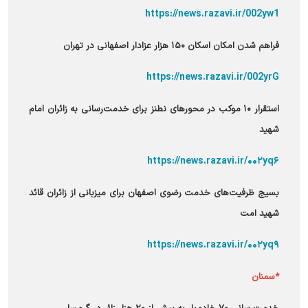
https://news.razavi.ir/002yw1
فراهم شدن امکان اسکان ۱۵۰ هزار عزادار اصفهانی در تهران
https://news.razavi.ir/002yrG
استقرار ۱۰ موکب در محور‌های نطنز برای خدمت‌رسانی به زائران امام
شهید
https://news.razavi.ir/۰۰۲yq۶
بسیج ظرفیت‌های خدمت رضوی اصفهان برای میزبانی از زائران قائد
شهید امت
https://news.razavi.ir/۰۰۲yq۹
*سمنان