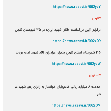
https://news.razavi.ir/002yzY
*فارس
برگزاری آیین بزرگداشت «آقای شهید ایران» در ۳۵ شهرستان فارس
https://news.razavi.ir/002z09
۳۵ شهرستان استان فارس پذیرای عزاداران قائد شهید امت بودند
https://news.razavi.ir/002yzW
*اصفهان
خدمت ۸ میلیارد ریالی خادم‌یاران خوانسار به زائران رهبر شهید در
قم
https://news.razavi.ir/002z0M