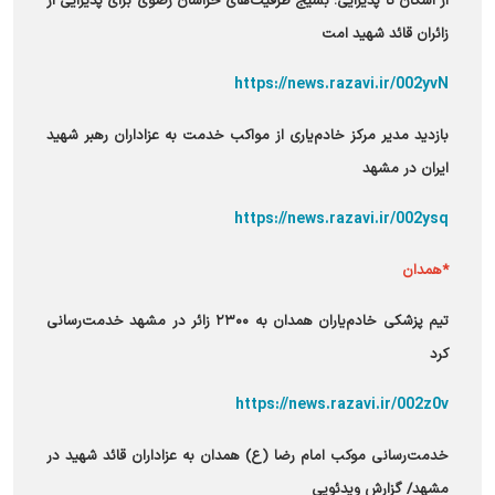
از اسکان تا پذیرایی؛ بسیج ظرفیت‌های خراسان رضوی برای پذیرایی از
زائران قائد شهید امت
https://news.razavi.ir/002yvN
بازدید مدیر مرکز خادم‌یاری از مواکب خدمت به عزاداران رهبر شهید
ایران در مشهد
https://news.razavi.ir/002ysq
*همدان
تیم پزشکی خادم‌یاران همدان به ۲۳۰۰ زائر در مشهد خدمت‌رسانی
کرد
https://news.razavi.ir/002z0v
خدمت‌رسانی موکب امام رضا (ع) همدان به عزاداران قائد شهید در
مشهد/ گزارش ویدئویی