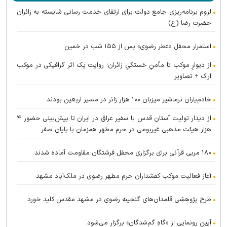
لزوم برنامه‌ریزی جامع دولت برای ارتقای خدمت رسانی شایسته به زائران
حضرت رضا (ع)
استمرار محفل «عطر رضوی» پس از ۱۵۵ شب در خمین
از دیوارِ موکب تا مأمنِ خستگیِ زائران؛ روایت یک اثر گرافیکی در موکب
اراک + تصاویر
خادم‌یاران نرماشیر میزبان ۱۰۰ هزار زائر در مسیر اربعین بودند
از دیدار تولیت آستان قدس با سفیر عراق در ایران تا پیش‌بینی حضور ۴
هزار هیئت مذهبی غیربومی در حرم مطهر همزمان با پایان صفر
۱۸۰ مربی قرآنی برای برگزاری محفل فرشتگان مقاومت آماده شدند
آغاز فعالیت موکب کفشداران حرم مطهر رضوی در ملک‌آباد مشهد
طرح پژوهشی قلمدان‌های گنجینه رضوی در مشهد مقدس کلید خورد
آیین رونمایی از «گاهِ گم‌شدگان» برگزار می‌شود