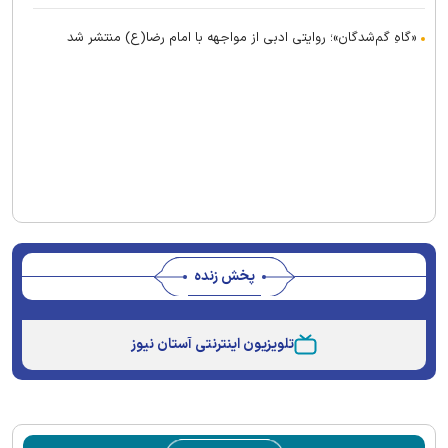
«گاهِ گم‌شدگان»؛ روایتی ادبی از مواجهه با امام رضا(ع) منتشر شد
پخش زنده
This
is
تلویزیون اینترنتی آستان نیوز
a
The media could not be loaded, either because the
modal
window.
server or network failed or because the format is not
supported.