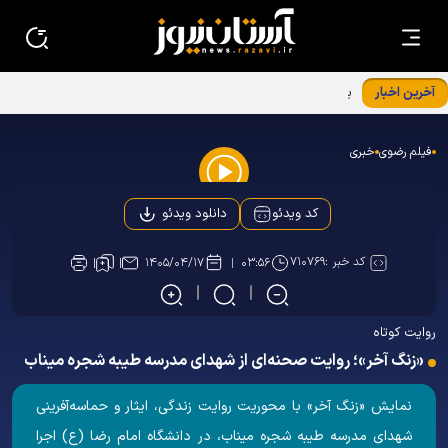
آخرین اخبار
برگزاری نشست معاونین و مسئولین کانون‌های خدمت رضوی
استان‌ها در بنیادپژوهش های استان قدس رضوی
فیلم رضوی
خبری
Play
دانلود ویدئو
کد ویدئو
Video
کد خبر :
۷۱۰۷۶۹
۱۴۰۵/۰۴/۱۷
۰۳:۵۶
روایت کوتاه
«زنگ آخر»؛ روایت صحنه‌ای از شهدای مدرسه طیبه شجره میناب
نمایش «زنگ آخر» با محوریت روایت زندگی، ایثار و حماسه‌آفرینی
شهدای مدرسه طیبه شجره میناب، در دانشگاه امام رضا (ع) اجرا