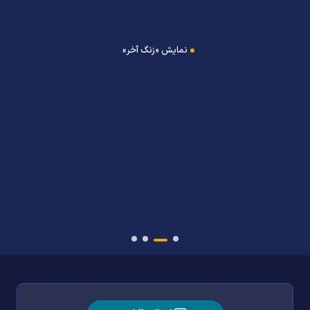
نمایش «زنگ آخر»