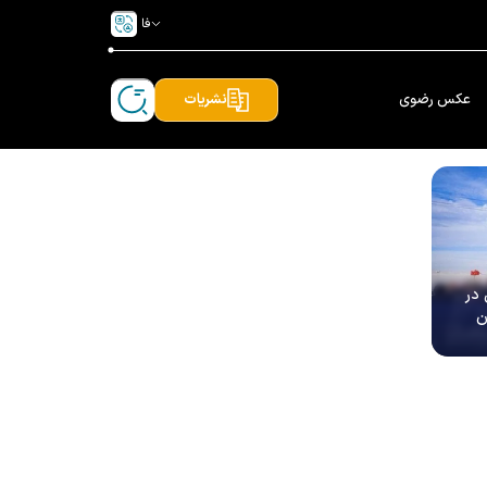
فا
عکس رضوی
نشریات
بعین در
ن