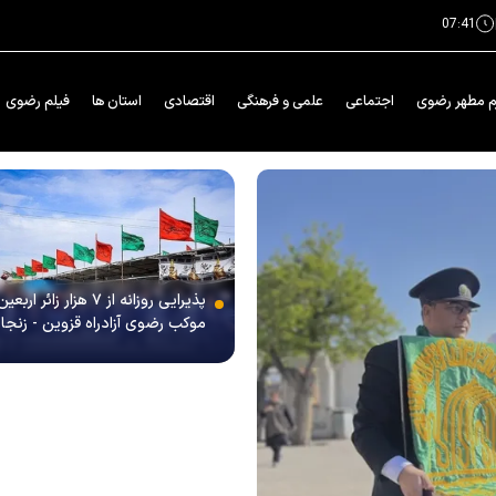
07:41
م مطهر رضوی
اجتماعی
علمی و فرهنگی
اقتصادی
استان ها
فیلم رضوی
پذیرایی روزانه از ۷ هزار زائر ار
موکب رضوی آزادراه قزوین - زنجا