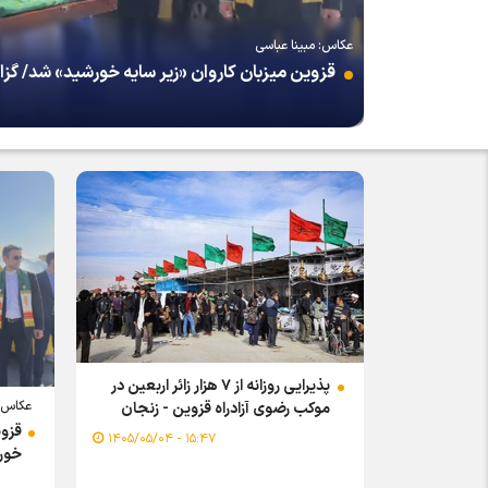
عکاس: مبینا عباسی
قزوین میزبان کاروان «زیر سایه خورشید» شد/ گ
پذیرایی روزانه از ۷ هزار زائر اربعین در
عکاس: 
موکب رضوی آزادراه قزوین - زنجان
قزوی
۱۵:۴۷ - ۱۴۰۵/۰۵/۰۴
خور