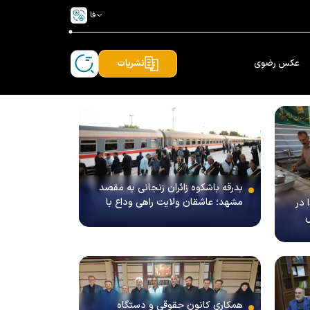
فا
عکس رضوی
نشریات
بدرقه باشکوه زائران زنجانی به مقصد
مشهد؛ عاشقان ولایت راهی وداع با
 در
«سیدالشهدای انقلاب» شدند/ گزارش
ش
تصویری
همکاری کانون حقوقی و دستگاه