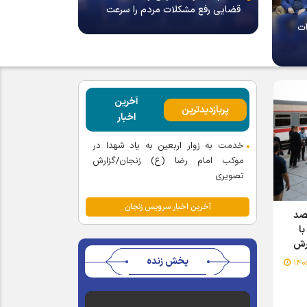
قضایی رفع مشکلات مردم را سرعت
می‌بخشد
ات
آخرین
پربازدیدترین
اخبار
خدمت به زوار اربعین به یاد شهدا در
موکب امام رضا (ع) زنجان/گزارش
تصویری
آخرین اخبار سرویس زنجان
قصد
ا
ارش
پخش زنده