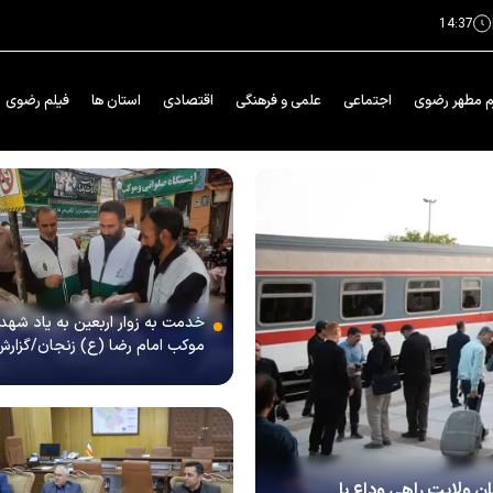
14:37
م مطهر رضوی
اجتماعی
علمی و فرهنگی
اقتصادی
استان ها
فیلم رضوی
خدمت به زوار اربعین به یاد شهدا
موکب امام رضا (ع) زنجان/گزار
تصویری
ن ولایت راهی وداع با