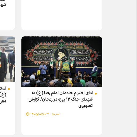
شهی
استق
ادای احترام خادمان امام رضا (ع) به
(ع)و
شهدای جنگ ۱۲ روزه در زنجان/ گزارش
آهن
تصویری
تصو
۱۰:۰۰ - ۱۴۰۵/۰۲/۰۳