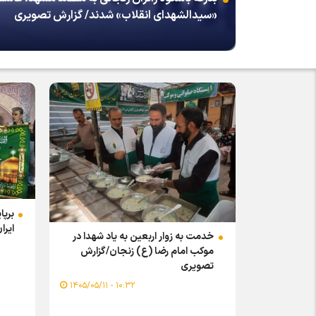
«سیدالشهدای انقلاب» شدند/ گزارش تصویری
برپا
ایرا
خدمت به زوار اربعین به یاد شهدا در
موکب امام رضا (ع) زنجان/گزارش
تصویری
۱۰:۳۲ - ۱۴۰۵/۰۵/۱۱