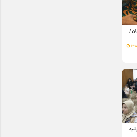
ن /
رشید