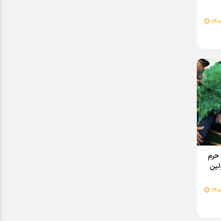
 حرم
لین