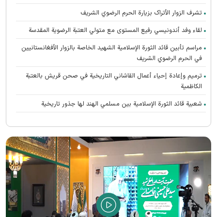
تشرف الزوار الأتراک بزیارة الحرم الرضوي الشریف
لقاء وفد أندونیسي رفيع المستوى مع متولي العتبة الرضوية المقدسة
مراسم تأبین قائد الثورة الإسلامية الشهيد الخاصة بالزوار الأفغانستانیین
في الحرم الرضوي الشریف
ترميم وإعادة إحياء أعمال القاشاني التاريخية في صحن قريش بالعتبة
الكاظمية
شعبية قائد الثورة الإسلامية بين مسلمي الهند لها جذور تاريخية
تعالت صرخات أنصار القائد الشهيد (رحمه الله) المطالبة بالثأر في الحرم
الرضوي الشریف
رواق الغدير يستضيف محبي القائد الشهيد الأفغانستانیین
اتحاد الدول الإسلامية هو سر إحياء الحضارة الإسلامية العظيمة
الشهيد الخامنئي حيّ في وجدان أتباع جميع الأديان والمعتقدات
الصلاة الأخيرة على جثمان قائد الثورة الاسلامیة الشهيد في الحرم الرضوي
الشريف