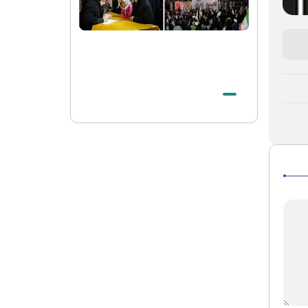
الشهيد الخامنئي حيّ في وجدان أتباع جميع
الأديان والمعتقدات
الصلاة الأخيرة على جثمان قائد الثورة
الاسلامیة الشهيد في الحرم الرضوي الشريف
بيان صادر عن العتبة الرضوية المقدسة في
شكر الحضور المهيب للزوار والمجاورين في
مراسم تشييع قائد الثورة الإسلامية الشهيد
وداع بحجم تاريخ لقائد الأمة الإسلامیة
الشهید