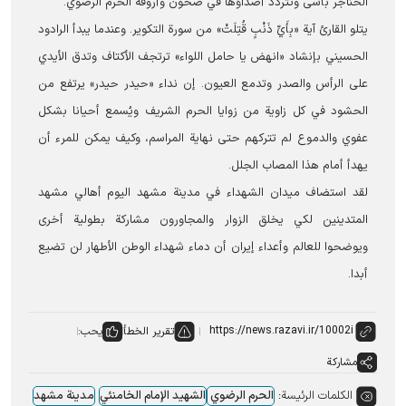
الحناجر بأسى وتتردد أصداؤها في صحون وأروقة الحرم الرضوي.
يتلو القارئ آية «بِأَيِّ ذَنْبٍ قُتِلَتْ» من سورة التكوير. وعندما يبدأ الرادود
الحسیني بإنشاد «انهض يا حامل اللواء» ترتجف الأكتاف وتدق الأيدي
على الرأس والصدر وتدمع العيون. إن نداء «حيدر حيدر» يرتفع من
الحشود في کل زاویة من زوایا الحرم الشریف ويُسمع أحيانا بشكل
عفوي والدموع لم تتركهم حتى نهاية المراسم، وكيف يمكن للمرء أن
يهدأ أمام هذا المصاب الجلل.
لقد استضاف ميدان الشهداء في مدینة مشهد اليوم أهالي مشهد
المتدينين لكي يخلق الزوار والمجاورون مشاركة بطولية أخرى
ويوضحوا للعالم وأعداء إيران أن دماء شهداء الوطن الأطهار لن تضیع
أبدا.
تقرير الخطأ
يحب:
مشاركة
الكلمات الرئيسة:
الحرم الرضوي
الشهید الإمام الخامنئي
مدینة مشهد