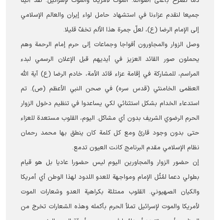
دما نصرخ بأعلی أصواتنا: الموت لأمريكا والموت لإسرائيل. لقد أتينا
جميعا لنقدم عزاءنا في استشهاد حامل لواء إيران والعالم الإسلامي
إلى الإمام الرضا (ع)، لعلّ جمرة هذا الألم تخفّ قليلا.
وصل الزوار والمجاورون أفواجا وجماعات إلی حرم إمام الرحمة وهم
يحملون صور القائد العزيز في أيديهم قبل الإعلان الرسمي لبدء
المراسم، للمشاركة في إقامة عزاء قائد الأمة، خادم الرضا (ع) آية الله
العظمى الخامنئي (قدس سره) في صحن النبي الأعظم (ص). تم
استدعاء الخدام بشكل استثنائي لكي یساعدوا في تنظیم دخول الزوار
الحرم الرضوي الشریف بدون أي مشاکل. اليوم، القلوب مستعدة للعزاء
حتى بدون وجود قارئ ومع كل كلمة کان ينطق بها محمد رحمان
نظام الإسلامي مقدم البرنامج کانت العيون تدمع.
إن حضور الزوار والمجاورين اليوم ليس حضورا عاديا بل هو قيام
بطولي دعما لمُثُل الإمام ومواجهة للعدو اللدود لهذا الوطن أي أمريكا
والکیان الصهيوني. القلوب ممتلئة بكراهية العدو وشعارات الموت
لأمريكا والموت لإسرائيل تملأ الحرم بأكمله وهذه الشعارات تخرج من