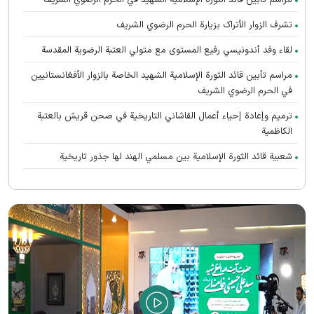
مراسم تأبين قائد الثورة الإسلامية الشهید في الحرم الرضوي الشریف
تشرف الزوار الأتراک بزیارة الحرم الرضوي الشریف
لقاء وفد أندونیسي رفيع المستوى مع متولي العتبة الرضوية المقدسة
مراسم تأبین قائد الثورة الإسلامية الشهيد الخاصة بالزوار الأفغانستانیین
في الحرم الرضوي الشریف
ترميم وإعادة إحياء أعمال القاشاني التاريخية في صحن قريش بالعتبة
الكاظمية
شعبية قائد الثورة الإسلامية بين مسلمي الهند لها جذور تاريخية
تعالت صرخات أنصار القائد الشهيد (رحمه الله) المطالبة بالثأر في الحرم
الرضوي الشریف
رواق الغدير يستضيف محبي القائد الشهيد الأفغانستانیین
اتحاد الدول الإسلامية هو سر إحياء الحضارة الإسلامية العظيمة
الشهيد الخامنئي حيّ في وجدان أتباع جميع الأديان والمعتقدات
الصلاة الأخيرة على جثمان قائد الثورة الاسلامیة الشهيد في الحرم الرضوي