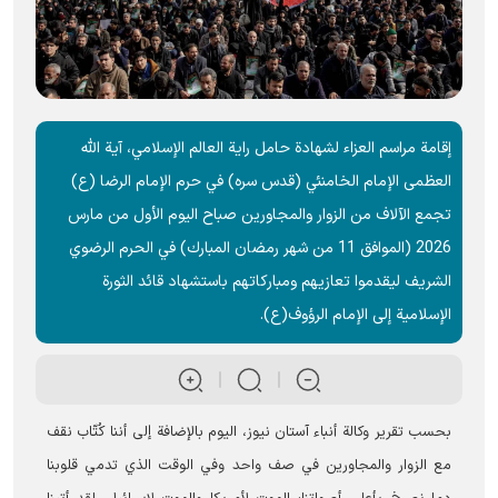
إقامة مراسم العزاء لشهادة حامل رایة العالم الإسلامي، آية الله
العظمى الإمام الخامنئي (قدس سره) في حرم الإمام الرضا (ع)
تجمع الآلاف من الزوار والمجاورين صباح اليوم الأول من مارس
2026 (الموافق 11 من شهر رمضان المبارك) في الحرم الرضوي
الشريف ليقدموا تعازيهم ومباركاتهم باستشهاد قائد الثورة
الإسلامية إلى الإمام الرؤوف(ع).
بحسب تقریر وکالة أنباء آستان‌ نیوز، اليوم بالإضافة إلی أننا کُتّاب نقف
مع الزوار والمجاورین في صف واحد وفي الوقت الذي تدمي قلوبنا