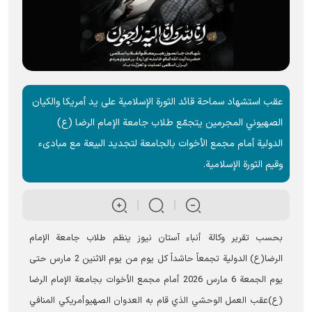
عقب استشهاد سماحة قائد الثورة الإسلامية على يد أمريكا والکیان
الصهيوني المجرمین يتجمّع طلاب جامعة الإمام الرضا (ع)
الدولية أمام مجمع الأخوات بالجامعة لتجديد البيعة مع مبادیء
وقیم الثورة الإسلامية.
بحسب تقرير وکالة أنباء آستان‌ نيوز ينظم طلاب جامعة الإمام
الرضا(ع) الدولیة تجمعاً حاشداً كل يوم من يوم الاثنين 2 مارس حتى
يوم الجمعة 6 مارس 2026 أمام مجمع الأخوات بجامعة الإمام الرضا
(ع)عقب العمل الوحشي الذي قام به العدوان الصهیوأمریکي المنافي