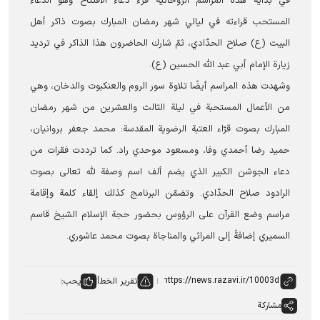
في بدایة هذه المراسم الروحانية قُرء دعاء الافتتاح وهو الدعاء
المستحب قراءته في ليالي شهر رمضان المبارك بصوت ذاكر أهل
البيت (ع) صلاح الحدّادي، ثمّ شارك الحاضرون هذا الذاكر في ترديد
زيارة الإمام أبي عبد الله الحسين (ع).
وشهدت هذه المراسم أيضًا تلاوة سور الروم والعنكبوت والدخان، وهي
من الأعمال المستحبة في ليلة الثالث والعشرين من شهر رمضان
المبارك بصوت قرّاء العتبة الرضوية المقدسة: محمد جعفر بروانيان،
حميد رضا أحمدي وفا، ومسعود موحدي‌ راد. كما ترددت فقرات من
دعاء الجوشن الكبير الذي يضم ألف اسم وصفة لله تعالى بصوت
الرادود صلاح الحدّادي. وتضمّن البرنامج كذلك إلقاء كلمة وإقامة
مراسم وضع القرآن على الرؤوس بحضور حجة الإسلام الشيخ قاسم
السميري إضافةً إلى المراثي والمناجاة بصوت محمد عاشوري.
تقرير الخطأ
يحب:
مشاركة