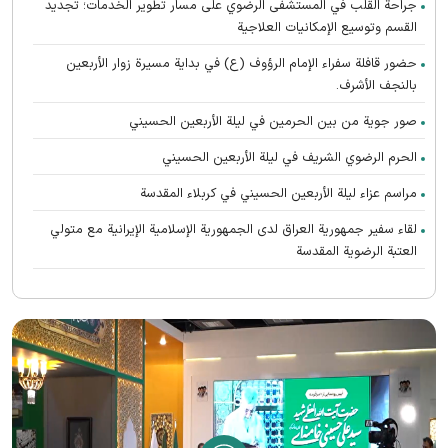
جراحة القلب في المستشفى الرضوي على مسار تطوير الخدمات؛ تجديد
القسم وتوسيع الإمكانيات العلاجية
حضور قافلة سفراء الإمام الرؤوف (ع) في بدایة مسيرة زوار الأربعين
بالنجف الأشرف.
صور جوية من بين الحرمين في ليلة الأربعين الحسيني
الحرم الرضوي الشریف في ليلة الأربعين الحسيني
مراسم عزاء ليلة الأربعين الحسيني في كربلاء المقدسة
لقاء سفير جمهورية العراق لدى الجمهورية الإسلامية الإيرانية مع متولي
العتبة الرضوية المقدسة
تطوير الطب النووي في المستشفى الرضوي عبر تدشين الأدوية الإشعاعية
الحديثة
تشارك جامعة الإمام الرضا (ع) الدولية في ندوة دبلوماسية الزيارة الدولیة
زارت قافلة سفراء الإمام الرؤوف عليه السلام مستشفى السيدة بتول في
مدينة الكوت
حضور قافلة سفراء الإمام الرؤوف عليه السلام بين القائمين على المواكب