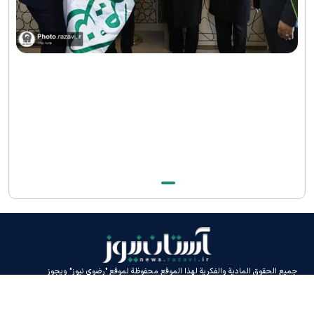
جميع الحقوق المادية والفكرية لهذا الموقع محفوظة لموقع "رضوي نيوز" ويجوز
استخدامه بشرط ذكر المصدر.
التصميم والإنتاج:
إيران سامانه