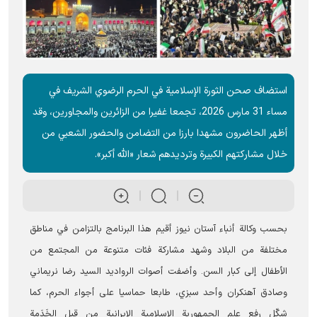
استضاف صحن الثورة الإسلامية في الحرم الرضوي الشریف في
مساء 31 مارس 2026، تجمعا غفیرا من الزائرين والمجاورين، وقد
أظهر الحاضرون مشهدا بارزا من التضامن والحضور الشعبي من
خلال مشاركتهم الكبيرة وترديدهم شعار «الله أكبر».
بحسب وکالة أنباء آستان نیوز أقیم هذا البرنامج بالتزامن في مناطق
مختلفة من البلاد وشهد مشاركة فئات متنوعة من المجتمع من
الأطفال إلى كبار السن. وأضفت أصوات الرواديد السيد رضا نريماني
وصادق آهنکران وأحد سبزي، طابعا حماسيا علی أجواء الحرم، كما
شكّل رفع علم الجمهورية الإسلامية الإيرانية من قبل الخَدَمة