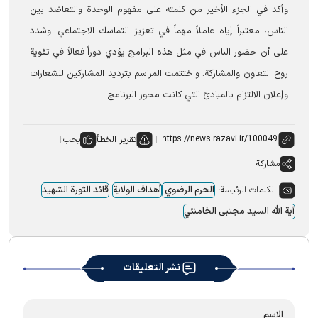
وأکد في الجزء الأخير من كلمته على مفهوم الوحدة والتعاضد بين
الناس، معتبراً إياه عاملاً مهماً في تعزيز التماسك الاجتماعي. وشدد
علی أن حضور الناس في مثل هذه البرامج يؤدي دوراً فعالاً في تقوية
روح التعاون والمشاركة. واختتمت المراسم بترديد المشاركين للشعارات
وإعلان الالتزام بالمبادئ التي كانت محور البرنامج.
تقرير الخطأ
يحب:
مشاركة
الكلمات الرئيسة:
الحرم الرضوي
أهداف الولایة
قائد الثورة الشهید
آیة الله السید مجتبی الخامنئي
نشر التعليقات