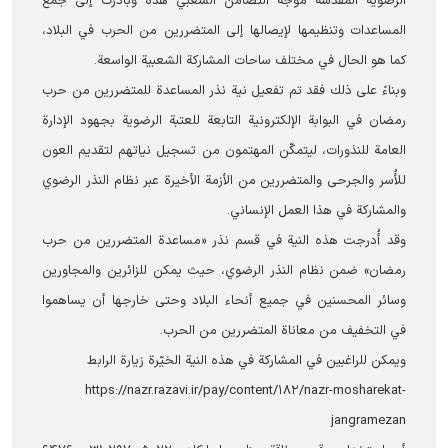
الرضویة المقدسة موجة التضامن الشعبي هذه وبادرت إلى جمع
المساعدات وتنظيمها لإيصالها إلى المتضررين من الحرب في البلاد،
كما هو الحال في مختلف ساحات المشاركة الشعبية الواسعة.
وبناءً على ذلك فقد تم تفعيل نية نذر المساعدة للمتضررين من حرب
رمضان في البوابة الإلكترونية التابعة للعتبة الرضویة بجهود الإدارة
العامة للنذورات، ليتمكّن المهتمون من تسجيل نياتهم لتقديم العون
للأُسر والجرحى والمتضررين من الأزمة الأخيرة عبر نظام النذر الرضوي
والمشاركة في هذا العمل الإنساني.
وقد أُدرجت هذه النية في قسم نذر «مساعدة المتضررين من حرب
رمضان» ضمن نظام النذر الرضوي، حيث يمكن للزائرين والمجاورين
وسائر المحسنين في جميع أنحاء البلاد وحتى خارجها أن يساهموا
في التخفيف من معاناة المتضررين من الحرب.
ويمكن للراغبين في المشاركة في هذه النية الخيّرة زيارة الرابط
https://nazr.razavi.ir/pay/content/۱۸۲/nazr-mosharekat-
jangramezan