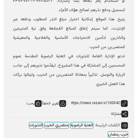
أو استخدام رقم بطاقة بنك پاسارکاد: ۵۰۲۲‑۲۹۷۰‑۰۰۳۱‑۶۴۷۶
لتسجيل ودفع نذرهم لصالح هؤلاء الأعزاء.
يتيح هذا الموقع إمكانية اختيار مبلغ النذر المطلوب ودفعه عبر
الإنترنت، كما سيتم إنفاق المبالغ المُجمّعة وفق نية المتبرعین
والناذرين لتأمين الاحتياجات الأساسية والعلاجية والمعيشية
للمتضررين من الحرب.
تدعو الإدارة العامة للنذورات في العتبة الرضویة المقدسة عموم
المحسنين إلى المشاركة في هذا المشروع، ليقدّموا نذورهم إلى جانب
الزيارة والتوسل، تذكيراً بمعاناة المتضررين من الحرب، وليَنالوا بركات
هذا العمل الخيري.
تقرير الخطأ
يحب:
مشاركة
الكلمات الرئيسة:
العتبة الرضویة
متضرري الحرب
النذورات
حرب رمضان