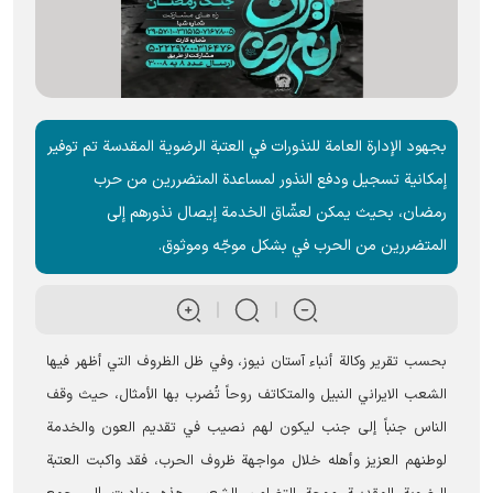
بجهود الإدارة العامة للنذورات في العتبة الرضویة المقدسة تم توفير
إمكانية تسجيل ودفع النذور لمساعدة المتضررين من حرب
رمضان، بحيث يمكن لعشّاق الخدمة إيصال نذورهم إلى
المتضررين من الحرب في بشكل موجّه وموثوق.
بحسب تقریر وکالة أنباء آستان ‌نیوز، وفي ظل الظروف التي أظهر فيها
الشعب الایراني النبيل والمتكاتف روحاً تُضرب بها الأمثال، حيث وقف
الناس جنباً إلى جنب ليكون لهم نصيب في تقديم العون والخدمة
لوطنهم العزيز وأهله خلال مواجهة ظروف الحرب، فقد واکبت العتبة