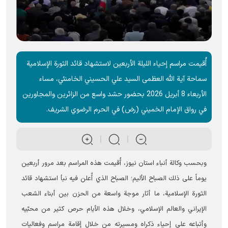
أُقيمت مراسم إحياء الليلة الأربعين لاستشهاد قائد الثورة الإسلامية
سماحة آية الله العظمى السيد علي الحسيني الخامنئي، مساء
الأربعاء 8 أبریل 2026 بحضور حشد واسع من الزائرين والمجاورين
في رواق الإمام الخميني (رض) في الحرم الرضوي الشریف.
وبحسب وکالة أنباء استان نیوز، أُقيمت هذه المراسم بعد مرور أربعين
يوماً على ذلك الصباح الأليم؛ الصباح الذي أُعلن فيه نبأ استشهاد قائد
الثورة الإسلامية، ما أثار موجة واسعة من الحزن بين أبناء الشعب
الإيراني والعالم الإسلامي، وخلال هذه الأيام حرص كثير من محبّيه
وأتباعه على إحياء ذكراه ومسيرته من خلال إقامة مراسم وفعاليات