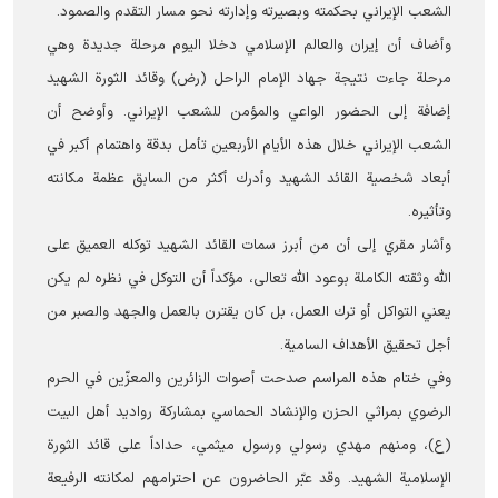
الشعب الإيراني بحكمته وبصيرته وإدارته نحو مسار التقدم والصمود.
وأضاف أن إيران والعالم الإسلامي دخلا اليوم مرحلة جديدة وهي
مرحلة جاءت نتيجة جهاد الإمام الراحل (رض) وقائد الثورة الشهيد
إضافة إلى الحضور الواعي والمؤمن للشعب الإيراني. وأوضح أن
الشعب الإيراني خلال هذه الأيام الأربعين تأمل بدقة واهتمام أكبر في
أبعاد شخصية القائد الشهيد وأدرك أكثر من السابق عظمة مكانته
وتأثيره.
وأشار مقري إلى أن من أبرز سمات القائد الشهيد توكله العميق على
الله وثقته الكاملة بوعود الله تعالى، مؤكداً أن التوكل في نظره لم يكن
يعني التواكل أو ترك العمل، بل كان يقترن بالعمل والجهد والصبر من
أجل تحقيق الأهداف السامية.
وفي ختام هذه المراسم صدحت أصوات الزائرين والمعزّين في الحرم
الرضوي بمراثي الحزن والإنشاد الحماسي بمشاركة رواديد أهل البيت
(ع)، ومنهم مهدي رسولي ورسول ميثمي، حداداً على قائد الثورة
الإسلامية الشهيد. وقد عبّر الحاضرون عن احترامهم لمکانته الرفيعة