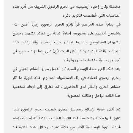
مختلفة وكان إحياء أربعينيته في الحرم الرضوي الشریف من أبرز هذه
المناسبات التي خُصّصت لتكريم ذكراه.
في بدایة هذه المراسم قرأ زائرُو الحرم الرضوي زيارة أمين الله،
واضعين أيديهم على صدورهم إجلالاً، نيابةً عن القائد الشهيد وجميع
الشهداء المظلومين ولاسيما شهداء حرب رمضان. وقد رددوا هذه
الزيارة بمرافقة الرادود وذاكر أهل البيت (ع) علي رضا نژاد حسين في
أجواء روحانية مفعمة بالحزن والوفاء.
بعد ذلک ألقى حجة الإسلام السيد أبو الفضل مبارز، الشاعر الديني في
الحرم الرضوي قصائد في رثاء الاستشهاد المظلوم لقائد الثورة ما أثار
مشاعر الحزن والتأثر لدى الحاضرين، كما تطرق إلى أبعاد شخصية
هذا القائد الراحل ومكانته المعنوية.
كما ألقى حجة الإسلام إسماعيل مقري، خطيب الحرم الرضوي كلمة
تناول فيها مكانة وشخصية قائد الثورة الشهيد، مؤكداً أنه أمسك بزمام
قيادة الثورة الإسلامية لأكثر من ثلاثة عقود، وخلال هذه الفترة قاد