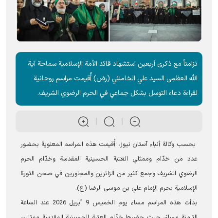
تزامناً مع ذكرى أربعين استشهاد قائد الأمة الإسلامية سماحة آية
الله العظمى السيد علي الخامنئي (رض) أُقيمت مراسم روحانية
لقراءة دعاء التوسل بشكل جماعي في الحرم الرضوي الشریف.
بحسب وکالة أنباء آستان نیوز، أُقيمت هذه المراسم المعنوية بحضور
عدد من خدّام وممثلي العتبة الحسينية المقدسة وخدّام الحرم
الرضوي الشریف وجمع كثیر من الزائرين والمجاورين في صحن الثورة
الإسلامية بحرم الإمام علي بن موسى الرضا (ع).
بدأت هذه المراسم مساء يوم الخميس 9 أبریل 2026 عند الساعة
الثامنة مساءً، حيث حضرها خدّام العتبة الحسينية المقدسة ممثلين