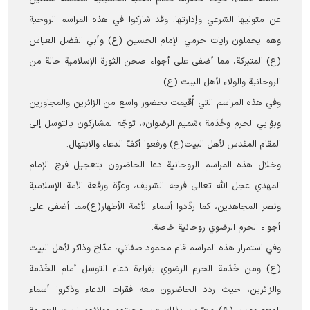
عن متوليها الشرعي وإدارتها. وقد شاركوا في هذه المراسم الروحية
وهم يحملون رايات حرمي الإمام الحسين (ع) وأبي الفضل العباس
(ع) المتبرکة، مما أضفى على أجواء صحن الثورة الإسلامية حالة من
الروحانية والولاء لأهل البيت (ع).
وفي هذه المراسم التي أُقيمت بحضور واسع من الزائرين والمجاورين
وبوّابي الحرم وخَدَمة «شميم الرضوان»، توجّه المشاركون بالتوسل إلى
المقام المقدس لأهل البيت(ع) ورفعوا أكفّ الدعاء والابتهال.
وخلال هذه المراسم الروحانیة دعا الحاضرون بتعجيل فرج الإمام
المهدي عجل الله تعالى فرجه الشريف، وعزّة ورفعة الأمة الإسلامية
ونصر المجاهدين، كما ردّدوا أسماء الأئمة الأطهار(ع)مما أضفى على
أجواء الحرم الرضوي روحانية خاصة.
وفي استمرار هذه المراسم قام محمود صفاتي، مدّاح وذاكر لأهل البيت
(ع) ومن خَدَمة الحرم الرضوي بقراءة دعاء التوسل أمام الخَدَمة
والزائرين، حيث ردد الحاضرون معه فقرات الدعاء وذكروا أسماء