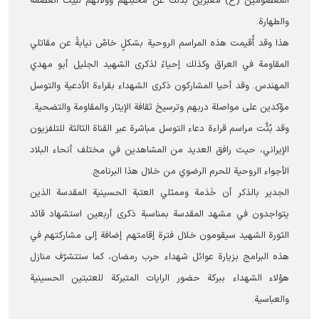
المعصومين (ع) معبّرين بذلك عن محبتهم وولائهم لبیت العصمة
والطهارة.
هذا وقد أُقيمت هذه المراسم الروحية بشكلٍ خاصّ نيابةً عن مقاتلي
المقاومة في العراق وكذلك إحياءً لذكرى الشهيد الجليل أبو مهدي
المهندس. وقد أحيا المشاركون ذكرى الشهداء بقراءة الأدعية والتوسل
مؤكدين على مواصلة دربهم وترسيخ ثقافة الإيثار والمقاومة والتضحية.
وقد بُثَّت مراسم قراءة دعاء التوسل مباشرة عبر القناة الثالثة للتلفزيون
الإيراني، حيث رافق العديد من المشاهدين في مختلف أنحاء البلاد
الأجواء الروحية للحرم الرضوي من خلال هذا البرنامج.
الجدير بالذكر أن خَدَمة وممثلي العتبة الحسينية المقدسة الذين
يتواجدون في مشهد المقدسة بمناسبة ذكرى أربعين استشهاد قائد
الثورة الشهيد سيقومون خلال فترة إقامتهم إضافة إلى مشاركتهم في
هذه البرامج بزيارة عوائل شهداء حرب رمضان، كما ستتشرّف منازل
هؤلاء الشهداء ببركة حضور الرايات المتبركة للعتبتين الحسينية
والعباسية.