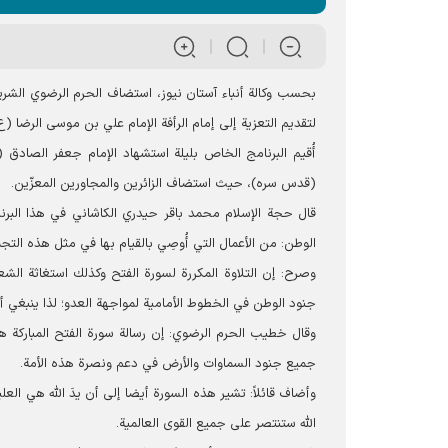
بحسب وکالة أنباء آستان نيوز، استضاف الحرم الرضوي الشریف
لتقديم التعزية إلى إمام الرأفة الإمام علي بن موسى الرضا (ع
أُقيم البرنامج الخاص بليلة استشهاد الإمام جعفر الصادق
(قدس سره)، حيث استضاف الزائرين والمجاورين المعزّين.
قال حجة الإسلام محمد باقر حيدري الكاشاني في هذا البرنا
الوطن: من الأعمال التي أُوصِي بالقيام بها في مثل هذه التج
وصرح: إن التلاوة المکررة لسورة الفتح وكذلك استغاثة الشع
جنود الوطن في الخطوط الأمامية لمواجهة العدو؛ لذا ينبغي أ
وقال خطیب الحرم الرضوي: إن رسالة سورة الفتح المباركة هي
جميع جنود السماوات والأرض في دعم ونصرة هذه الأمة.
وأضاف قائلاً: تشير هذه السورة أيضا إلى أن يدَ الله هي العلي
الله ستنتصر علی جميع القوى العالمية.