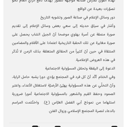
لهذه القوى تمارس صناعةً موجّهة للصور بهدف دفع الرأي العام نحو
تصوّرات بعيدة عن الواقع.
دور وسائل الإعلام في صناعة الصور وتشويه التاريخ
وأشار في سياق حديثه إلى سعي بعض وسائل الإعلام إلى تقديم
صورة منمقة عن أسرة بهلوي موضحا أنّ الجيل الشاب يحصل على
صورة مغايرة عن تلك الحقبة التاريخية اعتمادا على الأفلام والمضامين
المنتقاة في حين أنّ كثيراً من الحقائق المتعلقة بذلك الزمن لا تُذكَر
في هذه العروض الإعلامية.
الدعوة إلى اليقظة وتحمّل المسؤولية الاجتماعية
وفي الختام أكّد أنّ كل فرد في المجتمع یؤدي دورا يشبه حامل الراية،
وأنّ التخلّي عن هذه المسؤولية يهيّئ الأرضيّة لاستغلال الأعداء، واعتبر
الصمود وحفظ القيم والشعور بالمسؤولية الاجتماعية أمورا ضرورية
استلهاما من نموذج أبي الفضل العبّاس (ع). واختُتمت المراسم
بالدعاء لنصرة المجتمع الإسلامي وزوال الفتن.