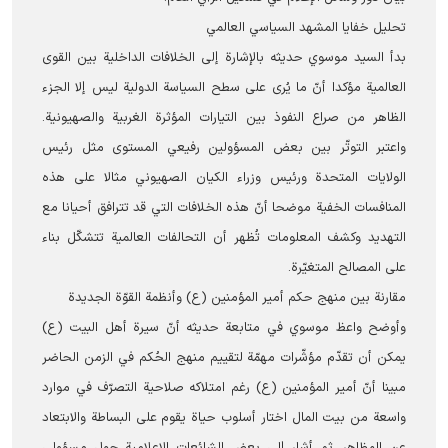
تحليل خفايا المشهد السياسي العالمي
بدأ السید موسوي حديثه بالإشارة إلى الخلافات الداخلية بين القوى
العالمية مؤكدا أنّ ما يُرى على سطح السياسة الدولية ليس إلا الجزء
الظاهر من صراع النفوذ بين التيارات المؤثرة الغربية والصهيونية.
واعتبر التوتّر بين بعض المسؤولين رفيعي المستوى مثل رئيس
الولايات المتحدة ورئيس وزراء الكيان الصهيوني مثالا على هذه
المنافسات الخفية موضحا أنّ هذه الخلافات التي قد تترافق أحيانا مع
التهديد وكشف المعلومات تُظهر أن التحالفات العالمية تتشكّل بناء
على المصالح المتغيّرة.
مقارنة بين منهج حكم أمير المؤمنين (ع) وأنظمة القوّة الجدیدة
وأوضح واعظ موسوي في متابعة حديثه أنّ سيرة أهل البيت (ع)
يمكن أن تقدّم مؤشّرات مهمّة لتقييم منهج الحُكم في الزمن الحاضر
مبينا أنّ أمير المؤمنين (ع) رغم امتلاكه صلاحية التصرّف في موارد
واسعة من بيت المال اختار أسلوب حياة يقوم على البساطة والابتعاد
عن المظاهر. ثم أشار إلى بعض الشائعات الإعلامية حول مسؤولي