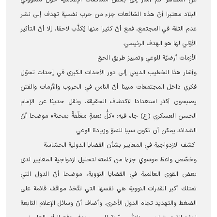
البلاد معتبرا أنّ هذه الشائعات جزء من حرب نفسية تهدف إلى نشر
عدم الثقة في المجتمع، فمع أنّ كثيرا منها يُكذَّب لاحقا، إلا أنّ التأثير
الأوّلي لها هو الهدف الرئیسي.
الأزمات أرضيّة للوعي وتمييز طريق الحق
وأشار هذا الخطيب الديني إلى دور الأحداث الكبرى في إحداث تحوّل
فكري داخل المجتمعات مبينا أنّ الناس في الحروب والأزمات والفتن
يصبحون أكثر استعدادا لاكتشاف الحقيقة، ونقل حديثا عن الإمام
الحسن العسكري (ع) جاء فيه: «كلُّ نعمةٍ مغلّفةٌ بمحنة» موضحا أنّ
الشدائد يمكن أن تكون سببا للنموّ وزيادة الوعي.
كشف الازدواجية في المعايير بشأن القضايا الدولية الحسّاسة
وخصّص واعظ موسوي جزءا من كلمته لتحليل ازدواجية المعايير لدى
بعض القوى العالمية في القضايا النووية، موضحا أنّ الدول التي
تمتلك أكبر القدرات النووية هي نفسها التي تتّخذ مواقف قائمة على
الضغط والتهديد تجاه الدول الأخرى. وأضاف أنّ وسائل الإعلام التابعة