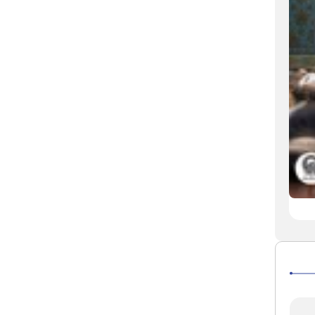
دخول قافلة الزهور النذرية 