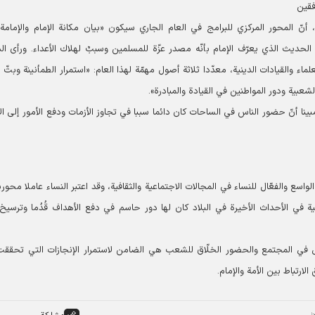
فقين
 أنّ المحور المركزي للبرامج في العام الجاري سيكون «بيان مكانة الإمام والإمامة
لحديث الذي يعرّف الإمام بأنّه مصدر عزّة للمسلمين وسببٌ لهلاك الأعداء. ورأى الد
ء والقيادات الدينية، معدّدا ثلاثة أصول مهمّة لهذا العام: «استمرار الطمأنينة وبثّ ا
عبية ودور المواطنين في القيادة والمبادرة».
ينا أنّ حضور الناس في الساحات كان دائما سببا في تجاوز الأزمات ودفع الأمور إلى الأ
لواسع والفعّال للنساء في المجالات الاجتماعية والثقافية، وقد اعتبر النساء عاملا محور
انية في الأحداث الأخيرة في البلاد كان لها دور حاسم في دفع الأهداف قُدُما وترسيخ
ل في المجتمع والحضور الخلّاق للشعب هي الضامن لاستمرار الإنجازات التي تحقق
لارتباط بين الأمة والإمام.