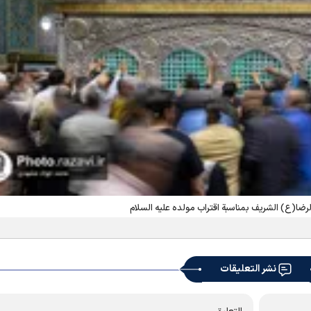
لرضا(ع) الشریف بمناسبة اقتراب مولده علیه السلام
نشر التعليقات