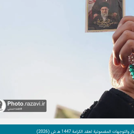
جهات المضمونية لعقد الكرامة 1447 هـ ش (2026)