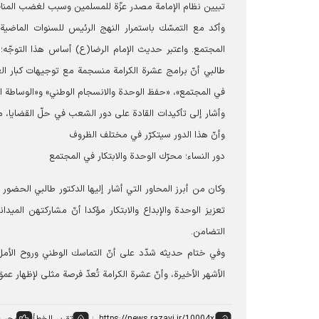
تبيين نظام الإمامة مصدر عزّة للمسلمين وسبب لغضب المنا
وأكد مع التمسّك باستمرار النهج الرئيس للسنوات الماضية،
المجتمع. واعتبر حديث الإمام الرضا(ع) أساس هذا التوجّه؛ ا
طالبي أنّ برامج عشرة الكرامة منسجمة مع توجيهات كبار العلما
في المجتمع»، «حفظ الوحدة والانسجام الوطني» و«الوساطة الش
وأشار إلى تأكيدات القادة على دور الشعب في حلّ القضايا، مب
وأنّ هذا الدور سيتكرّر في مختلف الظروف
دور النساء؛ محرّك الوحدة والابتكار في المجتمع
وكان من أبرز المحاور التي أشار إليها الدكتور طالبي الحضور ا
تعزيز الوحدة والإبداع والابتكار مؤكدا أنّ مشاركتهن الميد
التضامن.
وفي ختام حديثه شدّد على أنّ التماسك الوطني وروح الأم
الأشهر الأخيرة، وأنّ عشرة الكرامة تُعدّ فرصة مثلى لإظهار عمق ا