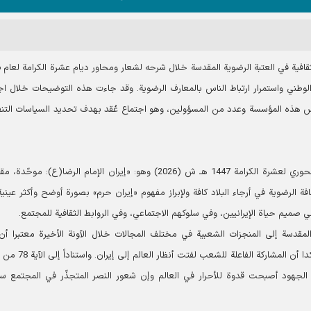
بحسب 
وطني واستمرار ارتباط الناس بالمعارف الرضوية. وقد جاءت هذه التوضيحات خلال اج
یس هذه المؤسسة وعدد من المسؤولين، وهو اجتماع عُقد بهدف تحديد السياسات التنف
أعلن الدكتور عبد الحميد طالبي في هذا الاجتماع الشعار المحوري لعشرة الكرامة 1447 هـ ش (2026) وهو: «إيران الإمام الرضا(ع): م
ة الرضوية في أرجاء البلاد كافة ولإبراز مفهوم «إيران حرم» بصورة أوضح وأكثر عيني
ي صميم حياة الإيرانيين، وفي سلوكهم الاجتماعي، وفي الروابط الثقافية للمجتمع.
 المقدسة إلى المنجزات الشعبية في مختلف المجالات خلال الآونة الأخيرة معتبرا أن
الحضور الواعي والحاشد يُعدّ من مقدمات بناء الحضارة، ومؤكدا أن المشاركة 
الجهود أصبحت قدوة للأحرار في العالم وإن شعور النصر المتجذّر في المجتمع سي