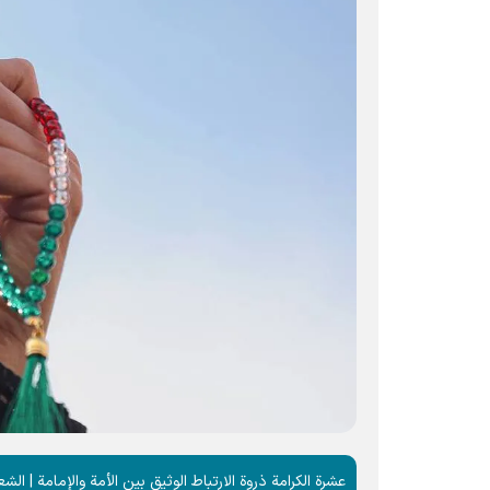
عشرة الكرامة ذروة الارتباط الوثیق بين الأمة والإمامة | الشعار والتو