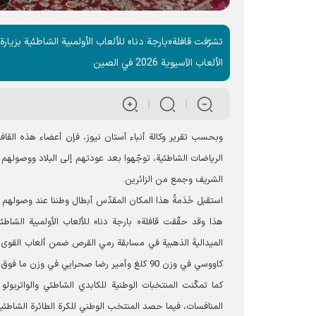
الألعاب الآسيوية 2026 في الصين
وبحسب تقرير وکالة أنباء آستان نيوز، فإن أعضاء هذه القا
الرياضات الشاطئية، توجّهوا بعد عودتهم إلى البلاد ووصوله
الشریف وجمع من الزائرين.
استقبل خَدَمةُ هذا المکان المقدّس أبطال وطننا عند وصولهم 
هذا وقد حقّقت قافلة« بارجة دنا» للألعاب الأولمبية الش
كاووسي في وزن 90 كلغ وأمير رضا صحرايي في وزن ما فوق 90 كلغ بالميداليات الذهبية في منافسات المصارعة الشاطئية.
كما تمكّنت المنتخبات الوطنية للكابدي الشاطئي والواتربولو
المنافسات، فيما حصد المنتخب الوطني للكرة الطائرة الشاطئية 