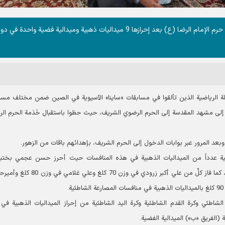
تشرّفت قافلة«بارجة دنا» للألعاب الأولمبية الشاطئية بزيارة حرم الإمام الرضا (ع) بعد إحرازها 9 ميداليات ذهبية وميدالية فضية واحدة في 
فلة الرياضية الذين تألقوا في مسابقات «ساينا» الآسيوية في الصين ضمن مختلف مسا
م إلى مشهد المقدسة إلى الحرم الرضوي الشریف، حيث حظوا باستقبال خَدَمة الحرم ال
وبعد المرور عبر بوابات الدخول إلى الحرم الشریف، بإهدائهم باقات من الزهور.
اطئية عدداً من الميداليات الذهبية في هذه المنافسات حيث أحرز حسن عجمي بختيا
الميداليةَ الذهبية في مسابقة رمي القرص ضمن ألعاب القوى، كما فاز كلٌ من علي أكبر زرودي في وزن 0
 الشاطئي وكرة القدم الشاطئية وكرة اليد الشاطئية من إحراز الميداليات الذهبية في
(الفريق «ب») الميدالية الفضية.