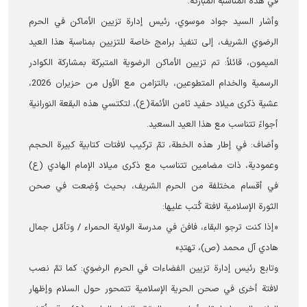
في هذه المناسبة المباركة.
وأشار السيد جواد موسوي، رئيس إدارة تزيين الأماکن في الحرم
الرضوي الشریف، إلى تنفيذ برامج خاصة للتزيين بمناسبة هذا العيد
الميمون، قائلاً: تم تزيين الأماكن الرضوية المتبرکة بمشاركة الكوادر
الرسمية والخدام المتطوعين، بالتزامن مع الأول من حزیران 2026،
عشية ذكرى ميلاد حفيد ثامن الأئمة(ع)، لتكتسي هذه البقعة النورانية
أجواءً تتناسب مع هذا العيد السعيد.
وأضاف: في إطار هذه الخطة، تمّ تركيب لافتات كتابية كبيرة الحجم
وعمودية، ذات مضامين تتناسب مع ذكرى ميلاد الإمام الهادي (ع)
في أقسام مختلفة من الحرم الشریف، بحيث وُضِعت في صحن
الثورة الإسلامية لافتة كُتب عليها:
«إذا كنت ترجو البقاء، فافنَ في مدرسة الولاية الحمراء / وتأمّل جمال
هادي آل محمد (ص)، تهتدِ»
وتابع رئيس إدارة تزيين الفضاءات في الحرم الرضوي: كما تمّ نصب
لافتة أخرى في صحن الحرية الإسلامية تتمحور حول السلام وإظهار