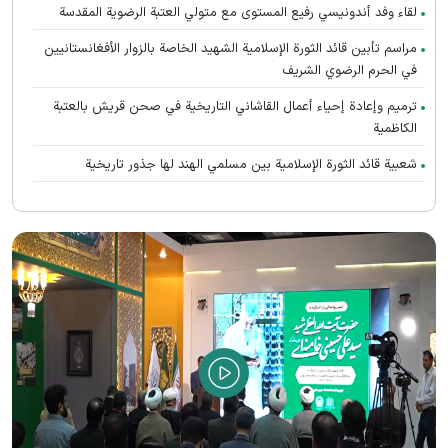
لقاء وفد أندونیسي رفيع المستوى مع متولي العتبة الرضوية المقدسة
مراسم تأبین قائد الثورة الإسلامية الشهيد الخاصة بالزوار الأفغانستانیین
في الحرم الرضوي الشریف
ترميم وإعادة إحياء أعمال القاشاني التاريخية في صحن قريش بالعتبة
الكاظمية
شعبية قائد الثورة الإسلامية بين مسلمي الهند لها جذور تاريخية
تعالت صرخات أنصار القائد الشهيد (رحمه الله) المطالبة بالثأر في الحرم
الرضوي الشریف
رواق الغدير يستضيف محبي القائد الشهيد الأفغانستانیین
اتحاد الدول الإسلامية هو سر إحياء الحضارة الإسلامية العظيمة
الشهيد الخامنئي حيّ في وجدان أتباع جميع الأديان والمعتقدات
الصلاة الأخيرة على جثمان قائد الثورة الاسلامیة الشهيد في الحرم الرضوي
الشريف
بيان صادر عن العتبة الرضوية المقدسة في شكر الحضور المهيب للزوار
والمجاورين في مراسم تشييع قائد الثورة الإسلامية الشهيد