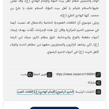
الولاء والتبجيل لمقام أهل بيت النبوّة والإمام الهادي (ع)، وقد نُقِش
عليها:«السلام عليكم يا أهل بيت النبوّة، السلام عليك يا عليَّ بن
محمد، أيّها الهادي النقيّ (ع)».
وبیّن موسوي أنّ اللافتات العمودية الخاصة بالاحتفال قد نصبت أيضا
في صحون الحرم المركزية وقال: إنّ هذه الإجراءات نُفّذت بهدف إيجاد
أجواء مفعمة بالفرح والروحانية، تليق بمقام ذكرى ميلاد ابن الرضا
(ع)، لكي يشاهد الزائرون والمجاورون مظهرا من مظاهر الحبّ والولاء
لأهل البيت (ع) في أجواء الحرم الرضوي.
تقرير الخطأ
يحب:
مشاركة
الكلمات الرئيسة:
الحرم الرضوي
الإمام الهادي(ع)
لافتات العید