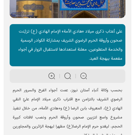
على أعتاب ذكرى ميلاد «هادي الأمة» الإمام الهادي (ع) تزيّنت
صحون وأروقة الحرم الرضوي الشریف بمشاركة الكوادر الرسمية
والخدمة المتطوعين، معلنة استعدادها لاستقبال الزوار في أجواء
مفعمة ببهجة العيد.
بحسب وكالة أنباء آستان نيوز، عمت أجواء الفرح والسرور الحرم
الرضوي الشریف بالتزامن مع اقتراب ذكرى ميلاد الإمام عليّ النقي
الهادي (ع)، المعروف بابن الرضا (ع) و«هادي الأمة»، من خلال تنفيذ
مشروع واسع لتزيين صحون وأروقة الحرم ونصب لافتات كبيرة
الحجم، ليغدو حرم الإمام الرضا(ع) مظهرا لبهجة الزائرين والمجاورين