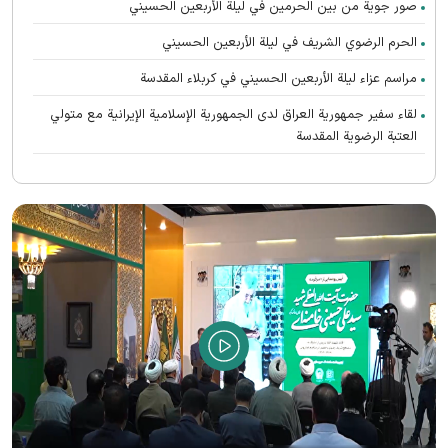
صور جوية من بين الحرمين في ليلة الأربعين الحسيني
الحرم الرضوي الشریف في ليلة الأربعين الحسيني
مراسم عزاء ليلة الأربعين الحسيني في كربلاء المقدسة
لقاء سفير جمهورية العراق لدى الجمهورية الإسلامية الإيرانية مع متولي
العتبة الرضوية المقدسة
تطوير الطب النووي في المستشفى الرضوي عبر تدشين الأدوية الإشعاعية
الحديثة
تشارك جامعة الإمام الرضا (ع) الدولية في ندوة دبلوماسية الزيارة الدولیة
زارت قافلة سفراء الإمام الرؤوف عليه السلام مستشفى السيدة بتول في
مدينة الكوت
حضور قافلة سفراء الإمام الرؤوف عليه السلام بين القائمين على المواكب
في مدينة الكوت
المطبخ المركزي للعتبة الرضوية المقدسة في منفذ مهران
موكب الإمام الرضا عليه السلام في منفذ مهران