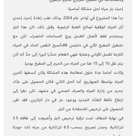
ولاستخدامه في المطبخ المركزي للحرم الرضوي.
إحياء بئر مياه لحل مشكلة أساسية
بدأ هذا المشروع في أواخر عام 2024، وذلك عقب إعادة إحياء إحدى
آبار المياه الوقفیة لصالح العتبة الرضویة. وقبل ذلك، كان هذا البئر
يستخدم فقط لأعمال الغسل وريّ المساحات الخضراء، لكن مع
تشغيل المطبخ الآلي في «تشمن 88»أصبح النقص الحاد في المياه
اللازمة لغسل الأواني وعملية طهي الطعام تحدّيا كبيرا؛ إلى حدّ أنه كان
يتم نقل 10 إلى 15 طنا من المياه من الحرم إلى المطبخ يوميا.
وكانت أمامنا عدة حلول لمعالجة هذه المشكلة وكان أبسطها تأمين
المياه بواسطة الصهاريج. أما الحل الثاني فكان الحصول على عدّاد
جديد من إدارة المياه والصرف الصحي في مشهد، لكن نظرا إلى
ارتفاع تكلفة العدّاد الجديد ووجود بئر في دار الزائرين، فقد تقرر
الحصول على ترخيص للاستفادة من البئر.
في نهاية المطاف تمت ترقية ترخيص البئر وأُضيفت إلى طاقته 3.5
لتر/ثانية، وصدر تصريح بسحب 6.5 لتر/ثانية من مياه ذات جودة