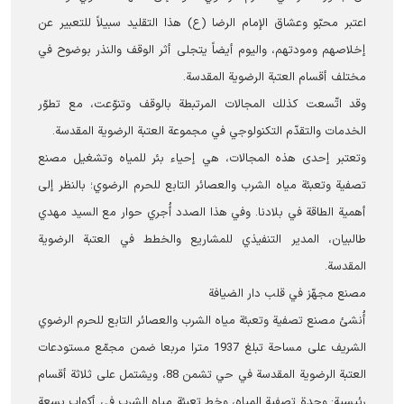
اعتبر محبّو وعشاق الإمام الرضا (ع) هذا التقليد سبيلاً للتعبير عن
إخلاصهم ومودتهم، واليوم أيضاً يتجلى أثر الوقف والنذر بوضوح في
مختلف أقسام العتبة الرضوية المقدسة.
وقد اتّسعت كذلك المجالات المرتبطة بالوقف وتنوّعت، مع تطوّر
الخدمات والتقدّم التكنولوجي في مجموعة العتبة الرضوية المقدسة.
وتعتبر إحدى هذه المجالات، هي إحياء بئر للمياه وتشغيل مصنع
تصفية وتعبئة مياه الشرب والعصائر التابع للحرم الرضوي؛ بالنظر إلى
أهمية الطاقة في بلادنا. وفي هذا الصدد أُجري حوار مع السيد مهدي
طالبيان، المدير التنفيذي للمشاريع والخطط في العتبة الرضوية
المقدسة.
مصنع مجهّز في قلب دار الضيافة
أُنشئ مصنع تصفية وتعبئة مياه الشرب والعصائر التابع للحرم الرضوي
الشریف على مساحة تبلغ 1937 مترا مربعا ضمن مجمّع مستودعات
العتبة الرضوية المقدسة في حي تشمن 88، ويشتمل على ثلاثة أقسام
رئيسية: وحدة تصفية المياه، وخط تعبئة مياه الشرب في أكواب بسعة