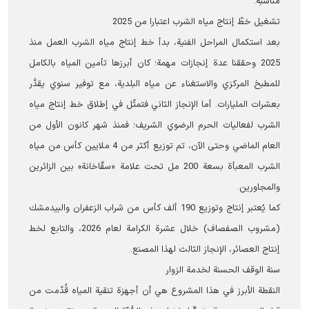
مناسبة.
تشغيل خطّ إنتاج مياه الشرب اعتبارا من 2025
بعد استكمال المراحل الفنية، بدأ خط إنتاج مياه الشرب العمل منذ
2025 وحققنا عدة إنجازات مهمة؛ كان أبرزها تأمين المياه بالكامل
للمطبخ المركزي والاستغناء عن مياه البلدية، مع توفير سنوي يقدَّر
بعشرات المليارات. أما الإنجاز الثاني فتمثّل في إطلاق خط إنتاج مياه
الشرب لفعاليات الحرم الرضوي الشریف؛ فمنذ شهر کانون الأول من
العام الماضي وحتى الآن، تم توزيع أكثر من 4 ملايين كأس من مياه
الشرب المعبأة بسعة 200 مل تحت علامة «سقّاخانة» بين الزائرين
والمجاورين.
كما يُعتبر إنتاج وتوزيع 190 ألف كأس من شراب الزعفران والبيدمشك
(مشروب الصفصاف) خلال عشرة الكرامة لعام 2026، والتابع لخط
إنتاج العصائر، الإنجاز الثالث لهذا المصنع.
سنة الوقف الحسنة لخدمة الزوار
النقطة الأبرز في هذا المشروع هي أن أجهزة تنقية المياه قُدّمت من