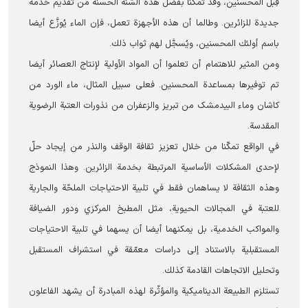
قِبل المحسنين، وقد تمكّنا بفضل هذه السُّنّة الحسنة من تقديم خدمة
جديدة للزائرين. وطالما أن هذه الأجهزة تعمل، فإن الماء يُوزَّع أيضا
باسم أولئك المحسنين، ويُسجَّل لهم ثواب ذلك.
ومن المثير للاهتمام أن تعلموا أن المواد الأولية لإنتاج العصائر أيضا
تم توفيرها بمساعدة المحسنين. فعلى سبيل المثال، ماء الورد من
كاشان وماء البيدمشک من تبريز والزعفران من نذورات العتبة الرضوية
المقدسة.
في الواقع تمكّنا من خلال تعزيز ثقافة الوقف والنذر من إيجاد حلّ
لإحدى المشكلات الأساسية المرتبطة بخدمة الزائرين. وهذا النموذج
وهذه الثقافة لا يساهمان فقط في تلبية الاحتياجات الملحّة والجارية
للعتبة في المجالات الحيوية، مثل المطبخ المركزي ودور الضيافة
والمواكب الخدمية، بل يمكنهما أيضا أن يسهما في تلبية الاحتياجات
المستقبلية بالاستناد إلى دراسات معمّقة في استشراف المستقبل
وتحليل الاتجاهات القادمة كذلك.
تستلزم الطبيعة الديناميكية والمؤثّرة لهذه المبادرة أن يشهد الفاعلون