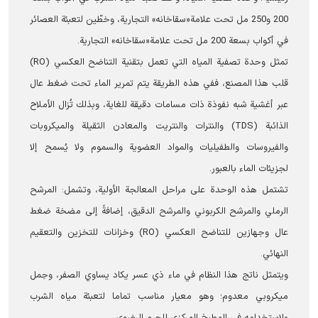
200 و250 مل تحت علامة«سقاخانه» التجارية، وخطّين لتعبئة العصائر
في أكواب بسعة 200 مل تحت علامة«سقاخانه» التجارية.
تمثل وحدة تصفية المياه التي تعمل بتقنية التناضح العكسي (RO)
قلب هذا المصنع، ففي هذه الطريقة يتم تمرير الماء تحت ضغط عال
عبر أغشية شبه نفوذة ذات مسامات دقيقة للغاية، وبذلك تُزال الأملاح
الذائبة (TDS) والنترات والنتريت والمعادن الثقيلة والميكروبات
والفيروسات والطفيليات والمواد العضوية والسموم ولا يُسمح إلا
لجزيئات الماء بالعبور.
تشتمل هذه الوحدة على مراحل المعالجة الأولية، وتشمل: المرشح
الرملي والمرشح الكربوني والمرشح الدقيق، إضافةً إلى مضخة ضغط
عال وجهازين للتناضح العكسي (RO) وخزانات للتخزين والتعقيم
النهائي.
ويتمثل ناتج هذا النظام في ماء ذي عسر يكاد يساوي الصفر، وحِمل
ميكروبي معدوم؛ وهو معيار مناسب تماما لتعبئة مياه الشرب