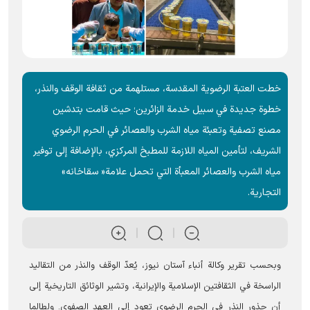
خطت العتبة الرضوية المقدسة، مستلهمة من ثقافة الوقف والنذر،
خطوة جديدة في سبيل خدمة الزائرين؛ حيث قامت بتدشين
مصنع تصفية وتعبئة مياه الشرب والعصائر في الحرم الرضوي
الشریف، لتأمين المياه اللازمة للمطبخ المركزي، بالإضافة إلى توفير
مياه الشرب والعصائر المعبأة التي تحمل علامة« سقاخانه»
التجارية.
وبحسب تقریر وکالة أنباء آستان نيوز، يُعدّ الوقف والنذر من التقاليد
الراسخة في الثقافتين الإسلامية والإيرانية، وتشير الوثائق التاريخية إلى
أن جذور النذر في الحرم الرضوي تعود إلى العهد الصفوي. ولطالما