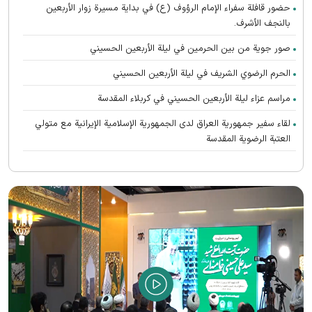
حضور قافلة سفراء الإمام الرؤوف (ع) في بدایة مسيرة زوار الأربعين
بالنجف الأشرف.
صور جوية من بين الحرمين في ليلة الأربعين الحسيني
الحرم الرضوي الشریف في ليلة الأربعين الحسيني
مراسم عزاء ليلة الأربعين الحسيني في كربلاء المقدسة
لقاء سفير جمهورية العراق لدى الجمهورية الإسلامية الإيرانية مع متولي
العتبة الرضوية المقدسة
تطوير الطب النووي في المستشفى الرضوي عبر تدشين الأدوية الإشعاعية
الحديثة
تشارك جامعة الإمام الرضا (ع) الدولية في ندوة دبلوماسية الزيارة الدولیة
زارت قافلة سفراء الإمام الرؤوف عليه السلام مستشفى السيدة بتول في
مدينة الكوت
حضور قافلة سفراء الإمام الرؤوف عليه السلام بين القائمين على المواكب
في مدينة الكوت
المطبخ المركزي للعتبة الرضوية المقدسة في منفذ مهران