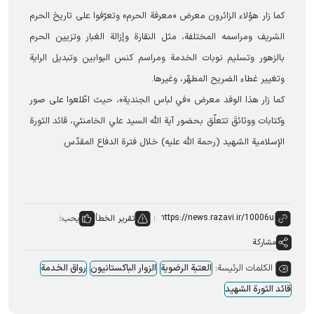
كما زار هؤلاء الزائرون معرض «معرفة الحرم» وتعرّفوا على تاريخ الحرم
الشریف ومراسمه المختلفة، مثل النقارة وإزالة الغبار وتزيين الحرم
بالزهور وتسليم نوبات الخدمة ومراسم كنس البوابين وتبديل الراية
وتغيير غطاء الضريح المطهّر، وغيرها.
كما زار هذا الوفد معرض «في لباس الجندية»، حيث اطّلعوا على صور
وكتابات ووثائقَ تتعلّق بحضور آية الله السيد علي الخامنئي، قائد الثورة
الإسلامية الشهيد (رحمة الله عليه) خلال فترة الدفاع المقدّس.
تقرير الخطأ
يحب:
مشاركة
الكلمات الرئيسة:
العتبة الرضویة
الزوار الباکستانیون
رواق الخدمة
قائد الثورة الشهید