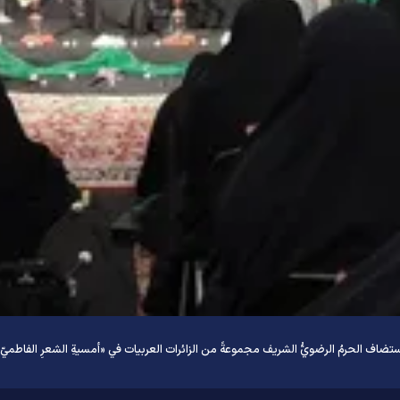
تضاف الحرمُ الرضويُّ الشریف مجموعةً من الزائرات العربیات في «أمسيةِ الشعرِ الفاطميّ