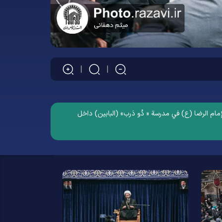
الرضوية المقدسة، يوم الأربعاء الموافق 24 حزیران 2026، بحضور الزوار وخدّام الإمام الرضا (ع) في مدرسة « دُو دَرب» (البابين) داخل