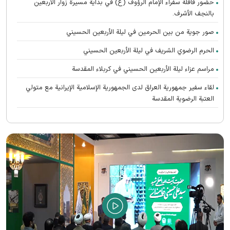
حضور قافلة سفراء الإمام الرؤوف (ع) في بدایة مسيرة زوار الأربعين
بالنجف الأشرف.
صور جوية من بين الحرمين في ليلة الأربعين الحسيني
الحرم الرضوي الشریف في ليلة الأربعين الحسيني
مراسم عزاء ليلة الأربعين الحسيني في كربلاء المقدسة
لقاء سفير جمهورية العراق لدى الجمهورية الإسلامية الإيرانية مع متولي
العتبة الرضوية المقدسة
تطوير الطب النووي في المستشفى الرضوي عبر تدشين الأدوية الإشعاعية
الحديثة
تشارك جامعة الإمام الرضا (ع) الدولية في ندوة دبلوماسية الزيارة الدولیة
زارت قافلة سفراء الإمام الرؤوف عليه السلام مستشفى السيدة بتول في
مدينة الكوت
حضور قافلة سفراء الإمام الرؤوف عليه السلام بين القائمين على المواكب
في مدينة الكوت
المطبخ المركزي للعتبة الرضوية المقدسة في منفذ مهران