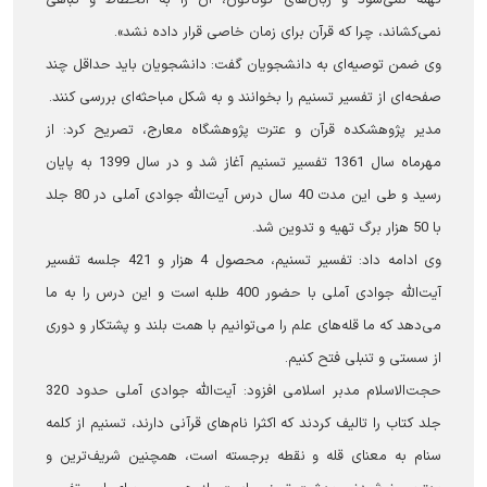
نمى‌كشاند، چرا كه قرآن براى زمان خاصى قرار داده نشد».
وی ضمن توصیه‌ای به دانشجویان گفت: دانشجویان باید حداقل چند
صفحه‌ای از تفسیر تسنیم را بخوانند و به شکل مباحثه‌ای بررسی کنند.
مدیر پژوهشکده قرآن و عترت پژوهشگاه معارج، تصریح کرد: از
مهرماه سال 1361 تفسیر تسنیم آغاز شد و در سال 1399 به پایان
رسید و طی این مدت 40 سال درس آیت‌الله جوادی آملی در 80 جلد
با 50 هزار برگ تهیه و تدوین شد.
وی ادامه داد: تفسیر تسنیم، محصول 4 هزار و 421 جلسه تفسیر
آیت‌الله جوادی آملی با حضور 400 طلبه است و این درس را به ما
می‌دهد که ما قله‌های علم را می‌توانیم با همت بلند و پشتکار و دوری
از سستی و تنبلی فتح کنیم.
حجت‌الاسلام مدبر اسلامی افزود: آیت‌الله جوادی آملی حدود 320
جلد کتاب را تالیف کردند که اکثرا نام‌های قرآنی دارند، تسنیم از کلمه
سنام به معنای قله و نقطه برجسته است، همچنین شریف‌ترین و