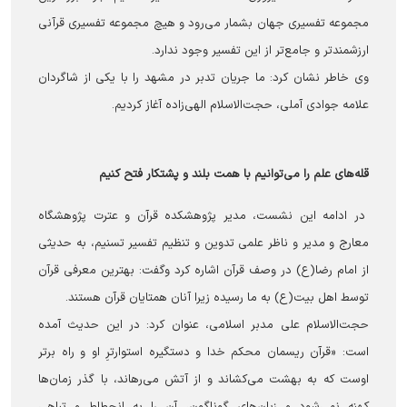
مجموعه تفسیری جهان بشمار می‌رود و هیچ مجموعه تفسیری قرآنی
ارزشمندتر و جامع‌تر از این تفسیر وجود ندارد.
وی خاطر نشان کرد: ما جریان تدبر در مشهد را با یکی از شاگردان
علامه جوادی آملی، حجت‌الاسلام الهی‌زاده آغاز کردیم.
قله‌های علم را می‌توانیم با همت بلند و پشتکار فتح کنیم
در ادامه این نشست، مدیر پژوهشکده قرآن و عترت پژوهشگاه
معارج و مدیر و ناظر علمی تدوین و تنظیم تفسیر تسنیم، به حدیثی
از امام رضا(ع) در وصف قرآن اشاره کرد وگفت: بهترین معرفی‌ قرآن
توسط اهل بیت(ع) به ما رسیده زیرا آنان همتایان قرآن هستند.
حجت‌الاسلام علی مدبر اسلامی، عنوان کرد: در این حدیث آمده
است: «قرآن ريسمان محكم خدا و دستگيره استوارترِ او و راه برتر
اوست كه به بهشت مى‌كشاند و از آتش مى‌رهاند، با گذر زمان‌ها
كهنه نمى‌شود و زبان‌هاى گوناگون، آن را به انحطاط و تباهى