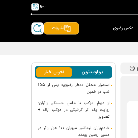
فا
عکس رضوی
نشریات
پربازدیدترین
آخرین اخبار
استمرار محفل «عطر رضوی» پس از ۱۵۵
شب در خمین
از دیوارِ موکب تا مأمنِ خستگیِ زائران؛
روایت یک اثر گرافیکی در موکب اراک +
تصاویر
خادم‌یاران نرماشیر میزبان ۱۰۰ هزار زائر در
مسیر اربعین بودند