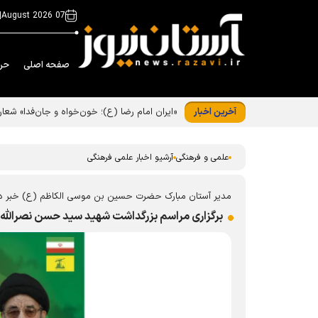
|
07 August 2026
صفحه اصلی
حر
آخرین اخبار
«ایران امام رضا (ع)؛ خون‌خواه و جان‌فدا» شع
علمی و فرهنگی
آرشیو اخبار علمی فرهنگی
مدیر آستان مبارک حضرت حسین بن موسی الکاظم (ع) خبر د
برگزاری مراسم بزرگداشت شهید سید حسن نصرالله 