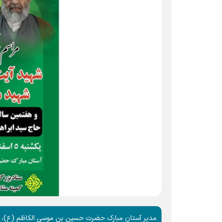
مدیر آستان مبارک حضرت حسین بن موسی الکاظم (ع)، از 