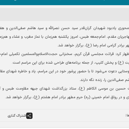
م محوری یادبود شهیدان گران‌قدر سید حسن نصرالله و سيد هاشم صفی‌الدین و هف
هاجریان مقدم، امام‌جمعه طبس، امروز یکشنبه هم‌زمان با نماز مغرب و عشاء و هم‌زما
 برادر گرامی امام رضا (ع)، برگزار خواهد شد.
ر کرد: قرائت مجلسی قرآن کریم، سخنرانی حجت‌الاسلام‌والمسلمین تکمیلی امام‌
 (ع) و پخش کلیپ، از جمله برنامه‌های طراحی شده برای این مراسم است.
روستایی دعوت می‌شود تا با حضور پرشور خود در این مراسم، یاد و خاطره شهدای مق
صفی‌الدین را، زنده نگه دارند.
ضرت حسین بن موسی الکاظم (ع)، ستاد بزرگداشت شهدای جبهه مقاومت طبس و ک
 و در رواق امام خمینی (ره) حرم مطهر برادر امام هشتم (ع)، برگزار خواهد شد.
ا:
اشتراک گذاری