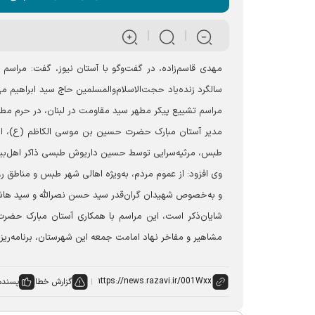
مهدی قاسم‌زاده، در گفت‌وگو با آستان نیوز، گفت: مراس
سالگرد زنده‌یاد حجت‌الاسلام‌والمسلمین حاج سید ابراهیم م
مراسم تشییع پیکر مطهر سید مقاومت در لبنان، در حرم مطهر
مدیر آستان مبارک حضرت حسین بن موسی الکاظم (ع)، اظها
طبس، مرثیه‌سرایی توسط حسین داریوش طبسی ذاکر اهل‌بیت
وی افزود: از عموم مردم، به‌ویژه اهالی شهر طبس و مناطق 
و به‌خصوص شهیدان گران‌قدر سید حسن نصرالله و سید هاشم 
شایان‌ذکر است، این مراسم با همکاری آستان مبارک ح
مشاهیر و مفاخر نهاد امامت جمعه این شهرستان، برنامه‌ریزی
گزارش خطا
پسنده