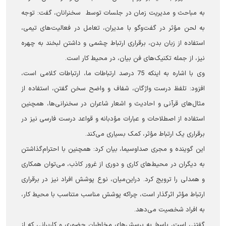
به مباحث و مدیریت زمان در جلسات توسط سخنرانان، گفت: توجه
به لحن مؤثر در گفت‌وگو با مدیران، تعامل در فعالیت‌های تیمی،
استفاده از زبان بدن، برقراری ارتباط چشمی و داشتن لبخند به چهره
نیز، از جمله تکنیک‌های فن بیان، در محیط کار است.
وی با اشاره به اینکه 75 درصد ارتباطات ما، ارتباطات کلامی است،
افزود: تلفظ درست واژگان، شفاف و واضح سخن گفتن، استفاده از
مثال‌های قرآنی و احادیث و اشعار شاعران در سخنرانی‌ها، همچنین
استفاده از اصطلاحات و عبارات مؤدبانه و قواعد درست فارسی نیز در
برقراری یک ارتباط مؤثر، کمک بسیاری می‌کند.
این گوینده و مجری صداوسیما، بیان کرد: همچنین با احترام‌گذاشتن
به دیگران در محیط‌های کاری و دوری از غرور کاذب، می‌توان همکاری
و همدلی را ترویج کرد. دراین‌میان، نوع پوشش افراد نیز در برقراری
ارتباط مؤثر اثرگذار است، چراکه پوشش مناسب متناسب با محیط کار،
به افراد شخصیت می‌دهد.
گفتنی است، پاسخ به پرسش‌های مخاطبان حضوری و کاربرانی که از