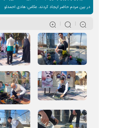
در بین مردم حاضر ایجاد کردند. عکاس: هادی احمدلو