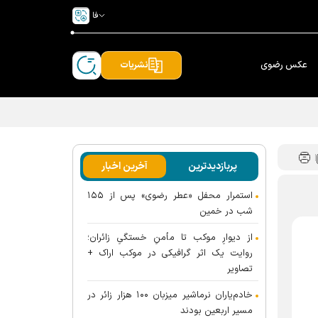
فا
عکس رضوی
نشریات
پربازدیدترین
آخرین اخبار
استمرار محفل «عطر رضوی» پس از ۱۵۵
شب در خمین
از دیوارِ موکب تا مأمنِ خستگیِ زائران؛
روایت یک اثر گرافیکی در موکب اراک +
تصاویر
خادم‌یاران نرماشیر میزبان ۱۰۰ هزار زائر در
مسیر اربعین بودند