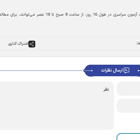
در دبیرستان پسرانه امام رضا (ع) واحد 11 هم 25 داوطلب آزمون سراسری در طول 16 روز، از ساعت 8 صبح تا 18 عصر می‌توا
ا:
اشتراک گذاری
ارسال نظرات