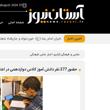
|
07 August 2026
صفحه اصلی
حر
آخرین اخبار
«ایران امام رضا (ع)؛ خون‌خواه و جان‌فدا» شع
علمی و فرهنگی
آرشیو اخبار علمی فرهنگی
حضور 277 نفر دانش آموز کلاس دوازدهمی در اعتکاف نوروزی مدارس امام رضا(ع)