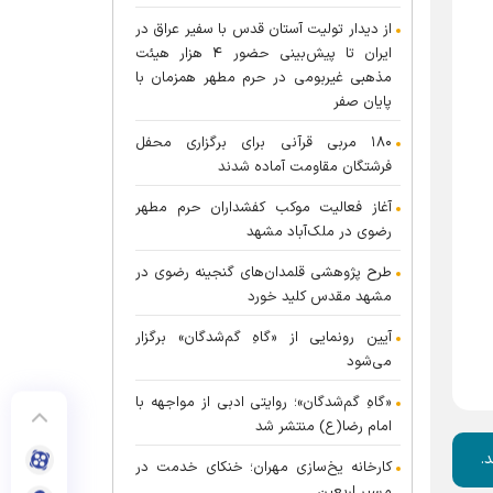
از دیدار تولیت آستان قدس با سفیر عراق در
ایران تا پیش‌بینی حضور ۴ هزار هیئت
مذهبی غیربومی در حرم مطهر همزمان با
پایان صفر
۱۸۰ مربی قرآنی برای برگزاری محفل
فرشتگان مقاومت آماده شدند
آغاز فعالیت موکب کفشداران حرم مطهر
رضوی در ملک‌آباد مشهد
طرح پژوهشی قلمدان‌های گنجینه رضوی در
مشهد مقدس کلید خورد
آیین رونمایی از «گاهِ گم‌شدگان» برگزار
می‌شود
«گاهِ گم‌شدگان»؛ روایتی ادبی از مواجهه با
امام رضا(ع) منتشر شد
کارخانه یخ‌سازی مهران؛ خنکای خدمت در
مسیر اربعین