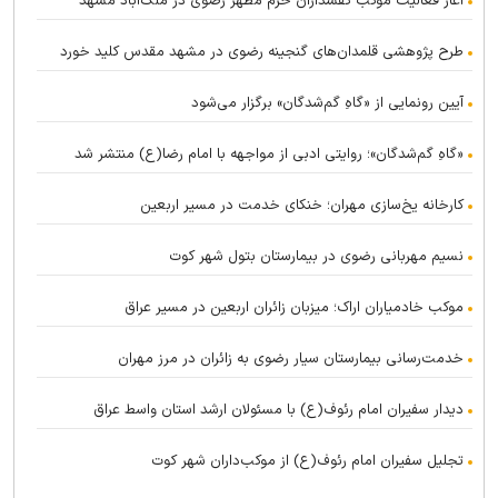
آغاز فعالیت موکب کفشداران حرم مطهر رضوی در ملک‌آباد مشهد
طرح پژوهشی قلمدان‌های گنجینه رضوی در مشهد مقدس کلید خورد
آیین رونمایی از «گاهِ گم‌شدگان» برگزار می‌شود
«گاهِ گم‌شدگان»؛ روایتی ادبی از مواجهه با امام رضا(ع) منتشر شد
کارخانه یخ‌سازی مهران؛ خنکای خدمت در مسیر اربعین
نسیم مهربانی رضوی در بیمارستان بتول شهر کوت
موکب خادمیاران اراک؛ میزبان زائران اربعین در مسیر عراق
خدمت‌رسانی بیمارستان سیار رضوی به زائران در مرز مهران
دیدار سفیران امام رئوف(ع) با مسئولان ارشد استان واسط عراق
تجلیل سفیران امام رئوف(ع) از موکب‌داران شهر کوت