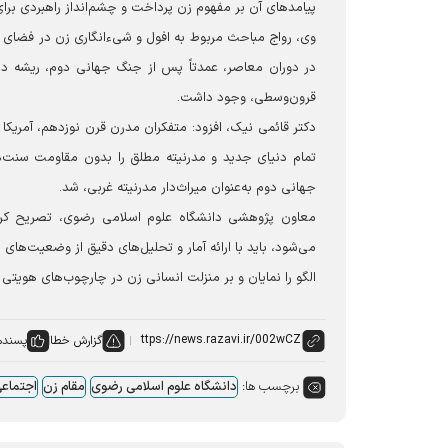
پیامدهای آن بر مفهوم زن پرداخت و چشم‌انداز راهبردی برای م
وی، رواج مباحث مربوط به افول و شیءانگاری زن در فضای آمر
در دوران معاصر، عمدتاً پس از جنگ جهانی دوم، ریشه در 
قرون‌وسطی، وجود داشت.
دکتر قائمی نیک، افزود: متفکران مدرن قرن نوزدهم، آمریکا 
تمام دنیای جدید و مدرنیته مطلق را بدون مقاومت سنت‌ها
جهانی دوم به‌عنوان میراث‌دار مدرنیته غربی، شد.
معاون پژوهشی دانشگاه علوم اسلامی رضوی، تصریح کرد: 
می‌شود، باید با ارائه آمار و تحلیل‌های دقیق از وضعیت‌
الگو را نمایان و بر منزلت انسانی زن در چارچوب‌های هویتی ا
گزارش خطا
پسنده
برچسب ها:
دانشگاه علوم اسلامی رضوی
مقام زن
اجتماع