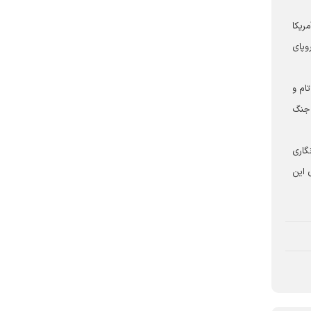
ریکا
وپای
ام و
 جنگ
گاری
 این