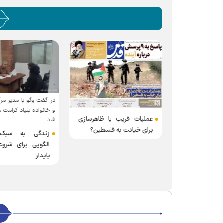
صی هویت و
در گفت وگو با مدیر مرکز
و خانواده بنیاد کرامت
عملیات فریب یا ظاهرسازی
شد
برای خیانت به فلسطین؟
زندگی به سبک
الگویی برای شروع
پایدار