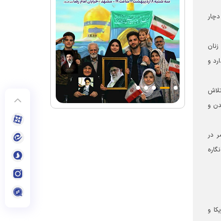
دچار
زنان
رد و
تلاش
دن و
ر در
گاره
کا و