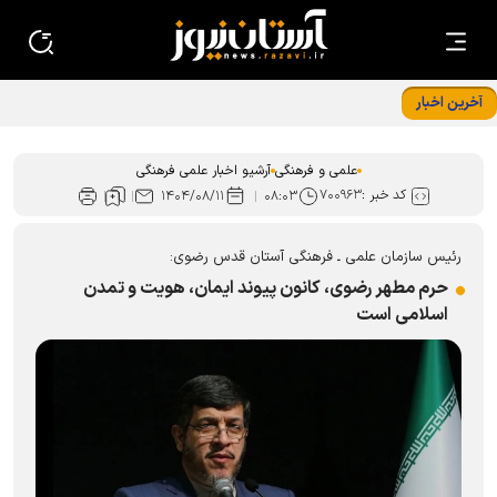
آخرین اخبار
درخشش کتابدار کتابخانه حرم رضوی در ﺟﺸﻨﻮﺍﺭﻩ استانی قصه‌های
ﻗﺮﺁﻧﯽ ﺁﯾﺎﺕ
علمی و فرهنگی
آرشیو اخبار علمی فرهنگی
کد خبر :
۷۰۰۹۶۳
۱۴۰۴/۰۸/۱۱
۰۸:۰۳
رئیس سازمان علمی ـ فرهنگی آستان قدس رضوی:
حرم مطهر رضوی، کانون پیوند ایمان، هویت و تمدن
اسلامی است