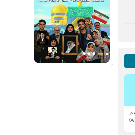
 در
ه)