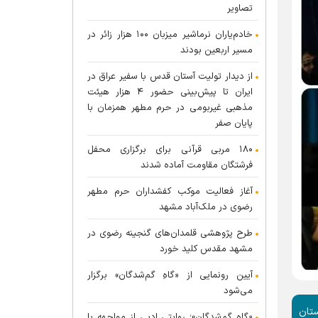
تصاویر
خادم‌یاران نرماشیر میزبان ۱۰۰ هزار زائر در
مسیر اربعین بودند
از دیدار تولیت آستان قدس با سفیر عراق در
ایران تا پیش‌بینی حضور ۴ هزار هیئت
مذهبی غیربومی در حرم مطهر همزمان با
پایان صفر
۱۸۰ مربی قرآنی برای برگزاری محفل
فرشتگان مقاومت آماده شدند
آغاز فعالیت موکب کفشداران حرم مطهر
رضوی در ملک‌آباد مشهد
طرح پژوهشی قلمدان‌های گنجینه رضوی در
مشهد مقدس کلید خورد
آیین رونمایی از «گاهِ گم‌شدگان» برگزار
می‌شود
ستان
«گاهِ گم‌شدگان»؛ روایتی ادبی از مواجهه با