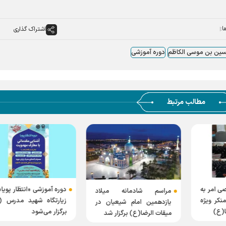
ا:
اشتراک گذاری
ین بن موسی الکاظم
دوره آموزشی
مطالب مرتبط
ی امر به
دوره آموزشی «انتظار پویا»
مراسم شادمانه میلاد
نکر ویژه
زیارتگاه شهید مدرس (ر
یازدهمین امام شیعیان در
ا(ع)
برگزار می‌شود
میقات الرضا(ع) برگزار شد