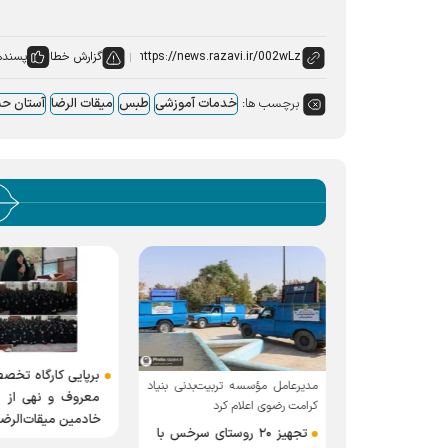
گزارش خطا
پسنده
برچسب ها:
خدمات آموزشی
طبس
میقات الرضا
آستان حس
برپایی کارگاه تخصص
مدیرعامل مؤسسه تربیت‌بدنی بنیاد
جتماع ۸۸۸ نفری نوجوانان
معروف و نهی از م
کرامت رضوی اعلام کرد
خادمین میقات‌الرض
تجهیز ۲۰ روستای سرخس با