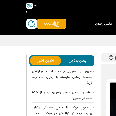
فا
عکس رضوی
نشریات
پربازدیدترین
آخرین اخبار
ضرورت برنامه‌ریزی جامع دولت برای ارتقای
خدمت رسانی شایسته به زائران امام رضا
(ع)
استمرار محفل «عطر رضوی» پس از ۱۵۵
شب در خمین
از دیوارِ موکب تا مأمنِ خستگیِ زائران؛
روایت یک اثر گرافیکی در موکب اراک +