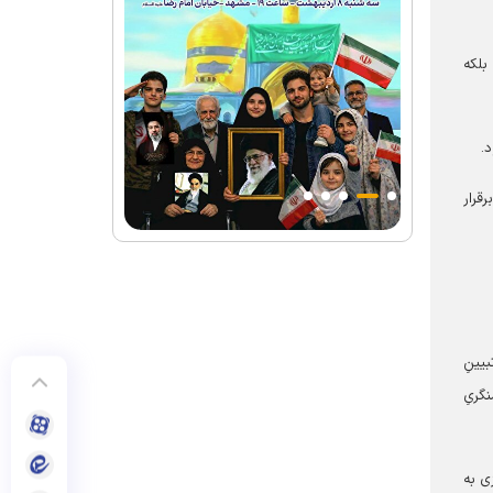
بلکه
.
قرار
یینِ
گریِ
ی به