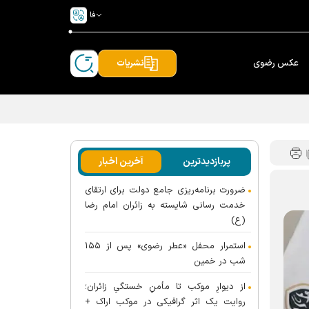
فا
عکس رضوی
نشریات
پربازدیدترین
آخرین اخبار
ضرورت برنامه‌ریزی جامع دولت برای ارتقای
خدمت رسانی شایسته به زائران امام رضا
(ع)
استمرار محفل «عطر رضوی» پس از ۱۵۵
شب در خمین
از دیوارِ موکب تا مأمنِ خستگیِ زائران؛
روایت یک اثر گرافیکی در موکب اراک +