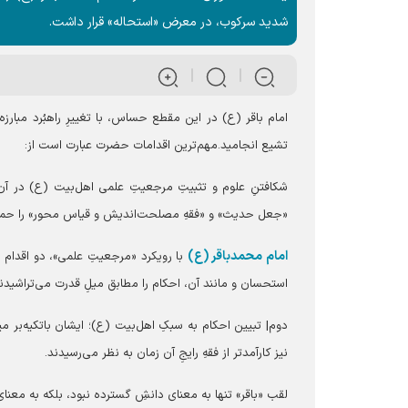
شدید سرکوب، در معرض «استحاله» قرار داشت.
امام باقر (ع) در این مقطع حساس، با تغییرِ راهبُرد مبا
تشیع انجامید.مهم‌ترین اقدامات حضرت عبارت است از:
شکافتنِ علوم و تثبیتِ مرجعیتِ علمی اهل‌بیت (ع) در آن
«جعل حدیث» و «فقهِ مصلحت‌اندیش و قیاس محور» را حما
امام محمدباقر (ع)
با رویکرد «مرجعیتِ علمی»، دو اقدام حی
استحسان و مانند آن، احکام را مطابق میلِ قدرت می‌تراشیدند
دوم| تبیین احکام به سبکِ اهل‌بیت (ع)؛ ایشان باتکیه‌بر می
نیز کارآمدتر از فقهِ رایجِ آن زمان به نظر می‌رسیدند.
لقب «باقر» تنها به معنای دانشِ گسترده نبود، بلکه به معنای