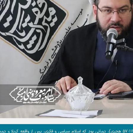
یادداشت |دوران امامت حضرت امام محمدباقر (ع) (۱۱۴-۵۷ هجری)، دورانی بود که اسلامِ سیاسی و فکری، پس از واقعه کربلا و دو