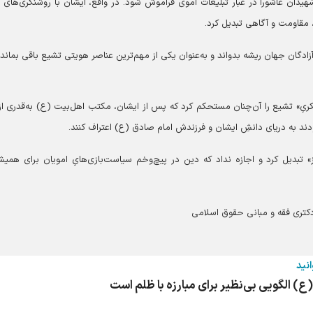
 شهیدان عاشورا در غبار تبلیغات اموی فراموش شود. در واقع، ایشان با روشنگری‌های 
، مقاومت و آگاهی تبدیل کرد.
ادگان جهان ریشه بدواند و به‌عنوان یکی از مهم‌ترین عناصر هویتی تشیع باقی بماند.
فکریِ» تشیع را آن‌چنان مستحکم کرد که پس از ایشان، مکتب اهل‌بیت (ع) به‌قدری از
دند به دریای دانشِ ایشان و فرزندش امام صادق (ع) اعتراف کنند.
» تبدیل کرد و اجازه نداد که دین در پیچ‌وخم سیاست‌بازی‌هایِ امویان برای همیش
دکتری فقه و مبانی حقوق اسلامی
انید
(ع) الگویی بی‌نظیر برای مبارزه با ظلم است