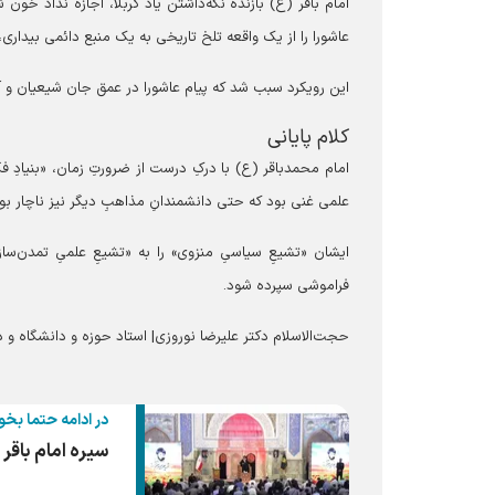
امام باقر (ع) بازنده نگه‌داشتن یاد کربلا، اجازه نداد خون
عاشورا را از یک واقعه تلخ تاریخی به یک منبع دائمی بیداری
این رویکرد سبب شد که پیام عاشورا در عمق جان شیعیان و آز
کلام پایانی
امام محمدباقر (ع) با درکِ درست از ضرورتِ زمان، «بنیادِ 
علمی غنی بود که حتی دانشمندانِ مذاهبِ دیگر نیز ناچار بو
ایشان «تشیعِ سیاسیِ منزوی» را به «تشیعِ علمیِ تمدن‌ساز
فراموشی سپرده شود.
حجت‌الاسلام دکتر علیرضا نوروزی| استاد حوزه و دانشگاه و 
در ادامه حتما بخو
سیره امام باقر 