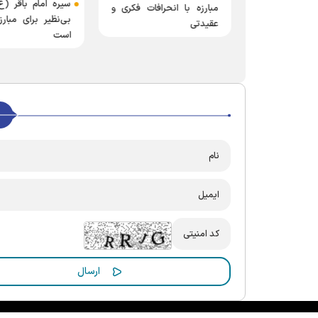
ه خیابان؛ مسیر
سیره امام باقر (ع
مبارزه با انحرافات فکری و
بی‌نظیر برای مبارز
عقیدتی
است