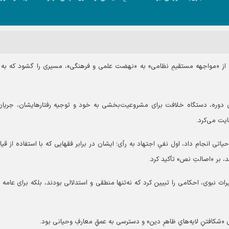
رزه از «مواجهه مستقیمِ نظامی» به «نهضت علمی و فرهنگی»، مسیری را گشود که به 
 دوره، دستگاه خلافت برای مشروعیت‌بخشی به خود و توجیه رفتارهایشان، جریان‌
یت می‌کرد.
اتی انجام داد، اول نفیِ اجتهاد به رأی؛ ایشان در برابر فقهایی که با استفاده از قی
، بر «اصالتِ نص» تأکید کرد.
راث نبوی، احکامی را تبیین کرد که نه‌تنها منطقی و استدلالی بودند، بلکه برای عامه 
 «شکافتنِ لایه‌هایِ ظاهرِ دین» و دسترسی به عمقِ معارفِ وحیانی بود.