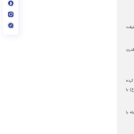
حقیقت
درتِ
کرده
) با
ه با