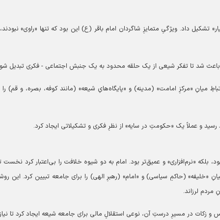
 تشکیل داد. ویژگیِ متمایزِ شاگردان امام باقر (ع) این بود که تنها «راوی» نبودند، 
 باعث شد تا تفکر شیعی از یک حلقه محدود به یک جنبش اجتماعی - فکری تبدیل شود
اطِ میانِ «مرکزِ امامت» (مدینه) و «پایگاه‌هایِ شیعه» (مانند کوفه، بصره، و قم) را بر
رسید و عملاً یک «حکومتِ در سایه» از نظرِ فکری و تشکیلاتی ایجاد کرد.
ود، بلکه «نرم‌افزاری» و عمیق‌تر بود. امام به دو شیوه خلافت را بی‌اعتبار کرد نخست تب
انِ «خلیفه» (حاکمِ سیاسی) و «امام» (رهبرِ الهی) را برای جامعه تبیین کرد. این روشن
ِ مردم لرزاند.
 و زکات در مسیرِ درستِ آن، نوعی استقلالِ مالی برای جامعه شیعه ایجاد کرد تا نیاز