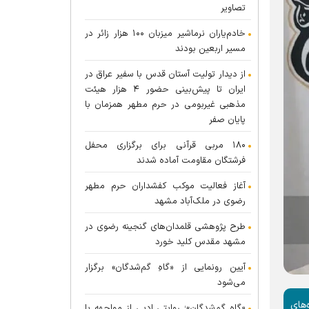
تصاویر
خادم‌یاران نرماشیر میزبان ۱۰۰ هزار زائر در
مسیر اربعین بودند
از دیدار تولیت آستان قدس با سفیر عراق در
ایران تا پیش‌بینی حضور ۴ هزار هیئت
مذهبی غیربومی در حرم مطهر همزمان با
پایان صفر
۱۸۰ مربی قرآنی برای برگزاری محفل
فرشتگان مقاومت آماده شدند
آغاز فعالیت موکب کفشداران حرم مطهر
رضوی در ملک‌آباد مشهد
طرح پژوهشی قلمدان‌های گنجینه رضوی در
مشهد مقدس کلید خورد
آیین رونمایی از «گاهِ گم‌شدگان» برگزار
می‌شود
ره‌هایِ
«گاهِ گم‌شدگان»؛ روایتی ادبی از مواجهه با