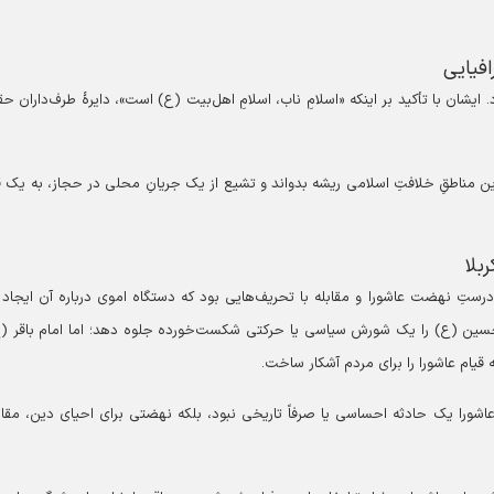
افیایی
رد. ایشان با تأکید بر اینکه «اسلامِ ناب، اسلامِ اهل‌بیت (ع) است»، دایرهٔ طرف‌داران 
ین مناطقِ خلافتِ اسلامی ریشه بدواند و تشیع از یک جریانِ محلی در حجاز، به یک ق
بلا
درستِ نهضت عاشورا و مقابله با تحریف‌هایی بود که دستگاه اموی درباره آن ایجاد 
حسین (ع) را یک شورش سیاسی یا حرکتی شکست‌خورده جلوه دهد؛ اما امام باقر (ع
 قیام عاشورا را برای مردم آشکار ساخت.
شورا یک حادثه احساسی یا صرفاً تاریخی نبود، بلکه نهضتی برای احیای دین، مقابل