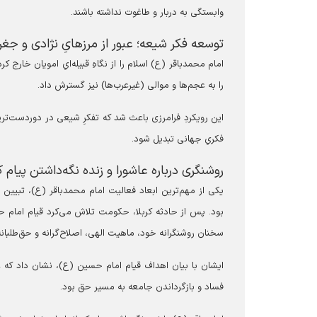
وابستگی به دربار و طاغوت نداشته باشند.
توسعه فکر شیعه؛ عبور از مرزهایِ نژادی و جغر
امام محمدباقر (ع) اسلام را از نگاهِ قبیله‌ایِ امویان خارج ک
را به عجم‌ها و موالی (غیرعرب‌ها) نیز گسترش داد.
این رویکردِ فرامرزی باعث شد که تفکرِ شیعی در دوردست‌تر
فکریِ جهانی تبدیل شود.
روشنگری درباره عاشورا و زنده نگه‌داشتن پیام کر
یکی از مهم‌ترین ابعاد فعالیت امام محمدباقر (ع)، تبیین 
بود. پس از حادثه کربلا، حکومت تلاش می‌کرد قیام امام 
سخنان روشنگرانه خود، ماهیت الهی، اصلاح‌گرانه و حق‌طلبانه
ایشان با بیان اهداف قیام امام حسین (ع)، نشان داد که عا
فساد و بازگرداندن جامعه به مسیر حق بود.