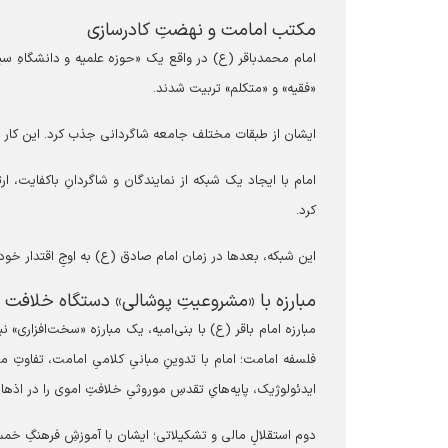
مکتب امامت و نهضتِ کادرسازی
امام محمدباقر (ع) در واقع یک «حوزه علمیه و دانشگاهِ سیار»
«فقیه» و «متکلم» تربیت شدند.
ایشان از طبقات مختلف جامعه شاگردانی جذب کرد. این کار
امام با ایجاد یک شبکه از نمایندگان و شاگردانِ باکفایت، ارتب
کرد.
این شبکه، بعدها در زمان امام صادق (ع) به اوجِ اقتدار خود 
مبارزه با «مشروعیتِ پوشالی» دستگاه خلافت
مبارزه امام باقر (ع) با بنی‌امیه، یک مبارزه «سخت‌افزاری» نب
فلسفه امامت؛ امام با تدوینِ مبانیِ کلامیِ امامت، تفاوتِ می
ایدئولوژیک، پایه‌هایِ تقدسِ موروثیِ خلافتِ اموی را در اذهان
دوم استقلالِ مالی و تشکیلاتی؛ ایشان با آموزشِ فرهنگِ خمس