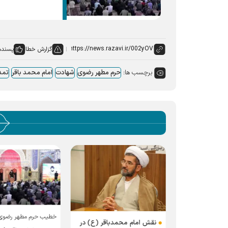
گزارش خطا
پسنده
برچسب ها:
حرم مطهر رضوی
شهادت
امام محمد باقر
تمد
خطیب حرم مطهر رضوی
یت از اجتماع
نقش امام محمدباقر (ع) در