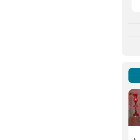
هم زمان با شهادت امام محمدباقر
نقش‌آفرینی امام رضا (ع) در
(ع)
با