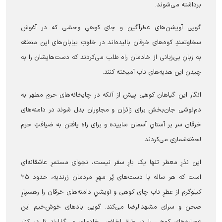
برداشته می‌شوند.
گویی آویشن‌های عطرآگین و چای کوهیِ وحشی که در آغوشِ
سخاوتمندِ کوه‌های خرقان بالیده‌اند در خلوتِ بیابان‌های این منطقه
به زبانِ بی‌زبانی از خادمان راه طلب می‌کردند که دست‌هایشان را به
چیدنِ این هدیه‌های ناب آمیخته کنند.
انگار این گیاهانِ کوهی پیش از آنکه در چایخانه‌های حرمِ مطهر به
دم‌نوشی جان‌بخش برای زائران و مجاوران بدل شوند در دامنه‌های
خرقان سر بر آستانِ آسمان ساییده و برای راه یافتن به ضیافتِ حرم
لحظه‌شماری می‌کردند.
این نذرِ معطر تنها یک بارِ سفر نیست، نجوای مستمرِ عاشقانه‌ای
است که هر ساله با دست‌های پُر مهرِ مردمان زرندیه، حدود ۲۵
کیلوگرم از عطرِ نابِ چای کوهی و آویشنِ دامنه‌های خرقان را رهسپارِ
صحن و سرای مشهدالرضا می‌کند. گویی بادهای خوش‌خیم این
عصاره‌های کوهی را در طبقِ اخلاصِ خادمان می‌گذارند تا در کنارِ