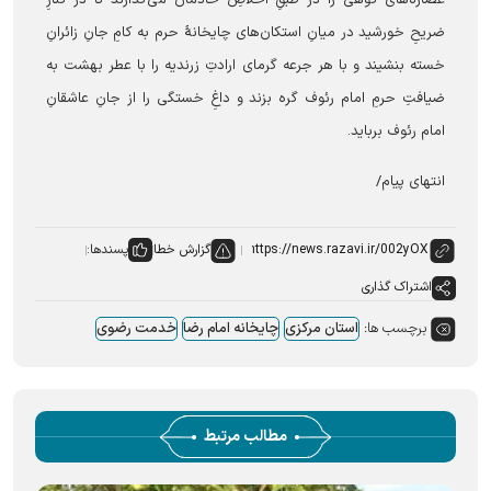
ضریحِ خورشید در میانِ استکان‌های چایخانهٔ حرم به کامِ جانِ زائرانِ
خسته بنشیند و با هر جرعه گرمای ارادتِ زرندیه را با عطر بهشت به
ضیافتِ حرمِ امام رئوف گره بزند و داغِ خستگی را از جانِ عاشقانِ
امام رئوف برباید.
انتهای پیام/
گزارش خطا
پسندها:
اشتراک گذاری
برچسب ها:
استان مرکزی
چایخانه امام رضا
خدمت رضوی
مطالب مرتبط