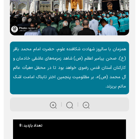
همزمان با سالروز شهادت شکافنده علوم، حضرت امام محمد باقر
(ع)، صحن پیامبر اعظم (ص) شاهد زمزمه‌های عاشقی خادمان و
کارکنان آستان قدس رضوی خواهد بود تا در محفل «هیأت عالم
آل محمد (ص)»، بر مظلومیت پنجمین اختر تابناک امامت اشک
ماتم بریزند.
تعداد بازدید : 8