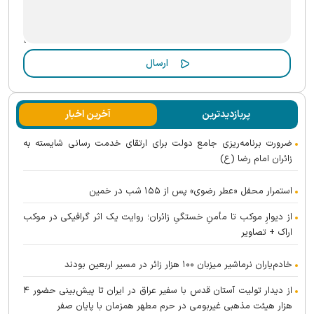
پربازدیدترین
آخرین اخبار
ضرورت برنامه‌ریزی جامع دولت برای ارتقای خدمت رسانی شایسته به
زائران امام رضا (ع)
استمرار محفل «عطر رضوی» پس از ۱۵۵ شب در خمین
از دیوارِ موکب تا مأمنِ خستگیِ زائران؛ روایت یک اثر گرافیکی در موکب
اراک + تصاویر
خادم‌یاران نرماشیر میزبان ۱۰۰ هزار زائر در مسیر اربعین بودند
از دیدار تولیت آستان قدس با سفیر عراق در ایران تا پیش‌بینی حضور ۴
هزار هیئت مذهبی غیربومی در حرم مطهر همزمان با پایان صفر