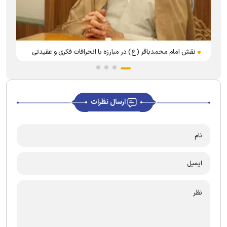
نقش امام محمدباقر (ع) در مبارزه با انحرافات فکری و عقیدتی
ارسال نظرات