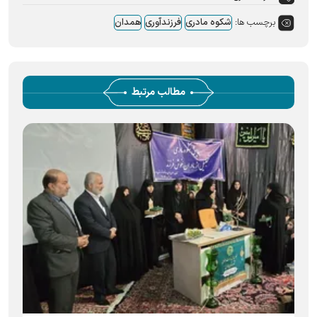
برچسب ها:
شکوه مادری
فرزندآوری
همدان
مطالب مرتبط