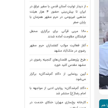
از دیدار تولیت آستان قدس با سفیر عراق در
ایران تا پیش‌بینی حضور ۴ هزار هیئت
مذهبی غیربومی در حرم مطهر همزمان با
پایان صفر
۱۸۰ مربی قرآنی برای برگزاری محفل
فرشتگان مقاومت آماده شدند
آغاز فعالیت موکب کفشداران حرم مطهر
رضوی در ملک‌آباد مشهد
طرح پژوهشی قلمدان‌های گنجینه رضوی در
مشهد مقدس کلید خورد
آیین رونمایی از «گاهِ گم‌شدگان» برگزار
می‌شود
«گاهِ گم‌شدگان»؛ روایتی ادبی از مواجهه با
امام رضا(ع) منتشر شد
کارخانه یخ‌سازی مهران؛ خنکای خدمت در
ا هم
مسیر اربعین