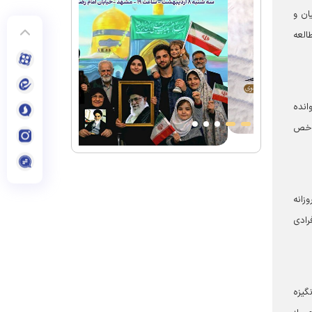
ان و
العه
انده
شاخص
زانه
رادی
گیزه