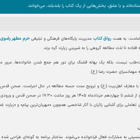
‌اند و با عشق، بخش‌هایی از یک کتاب را بلند‌بلند، می‌خوانند.
رواق کتاب
حرم مطهر رضوی
و امامت، به همت
مدیریت پایگاه‌های فرهنگی و تبلیغی
افتاده تا لذت مطالعه گروهی را به شیرینیِ زیارت گره بزند.
کوت‌طلب نیست، بلکه یک بهانه قشنگ برای دور هم جمع شدن خانواده‌ها، مرور م
مه مهمانسرای حضرت رضا (ع).
ائران با معارف اهل‌بیت (ع) و ترویج سنت حسنه مطالعه در حال اجراست، صحن قدس ر
کانون هم‌اندیشی و قرائت آثار فاخر دینی تبدیل کرده است و از ششم تا چهاردهم خردادماه ۱۴۰۵ هر روز ساعت ۱۷:۳۰ در
 تعاملی برای آشنایی زائران با آثار شاخصی همچون «مهربان‌ترین پیام» و «زیارت غدی
نسیتی به مشارکت فعال فراخوانده می‌شوند. ساختار برنامه به گونه‌ای طراحی شده