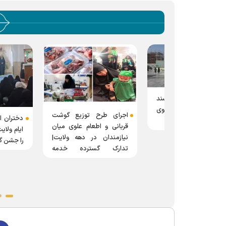
«مباهله؛ سند
رم مطهر رضوی
اجرای طرح توزیع گوشت
دختران اردو زبان 
مد
قربانی و اطعام علوی میان
ایام ولایت امیرالم
نیازمندان در دهه ولایت|
را جشن گرفتند
تدارک گسترده خدمه
خواهران حرم مطهر رضوی
برای ایام دهه ولایت