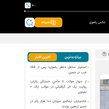
فا
عکس رضوی
نشریات
پربازدیدترین
آخرین اخبار
استمرار محفل «عطر رضوی» پس از ۱۵۵
شب در خمین
از دیوارِ موکب تا مأمنِ خستگیِ زائران؛
روایت یک اثر گرافیکی در موکب اراک +
تصاویر
خادم‌یاران نرماشیر میزبان ۱۰۰ هزار زائر در
مسیر اربعین بودند