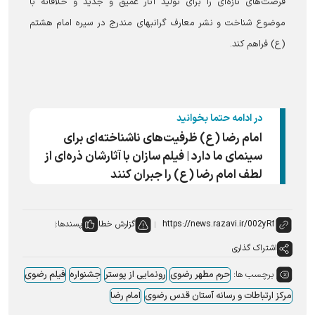
فرصت‌های تازه‌ای را برای تولید آثار عمیق و جدید و خلاقانه با
موضوع شناخت و نشر معارف گرانبهای مندرج در سیره امام هشتم
(ع) فراهم کند.
در ادامه حتما بخوانید
امام رضا (ع) ظرفیت‌های ناشناخته‌ای برای
سینمای ما دارد | فیلم سازان با آثارشان ذره‌ای از
لطف امام رضا (ع) را جبران کنند
گزارش خطا
پسندها:
اشتراک گذاری
برچسب ها:
حرم مطهر رضوی
رونمایی از پوستر
جشنواره
فیلم رضوی
مرکز ارتباطات و رسانه آستان قدس رضوی
امام رضا