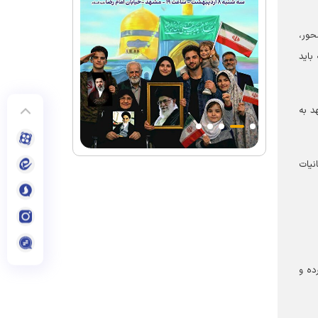
حور،
باید
د به
نیات
ده و