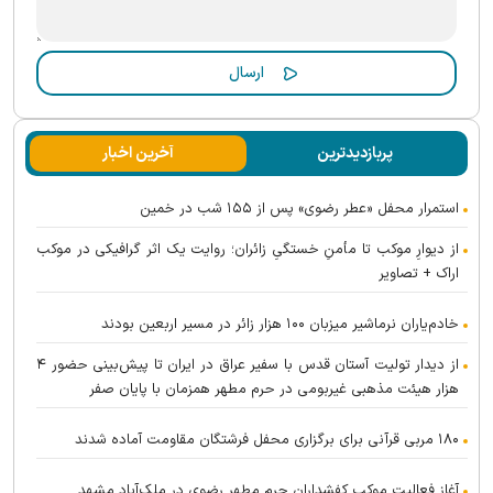
پربازدیدترین
آخرین اخبار
استمرار محفل «عطر رضوی» پس از ۱۵۵ شب در خمین
از دیوارِ موکب تا مأمنِ خستگیِ زائران؛ روایت یک اثر گرافیکی در موکب
اراک + تصاویر
خادم‌یاران نرماشیر میزبان ۱۰۰ هزار زائر در مسیر اربعین بودند
از دیدار تولیت آستان قدس با سفیر عراق در ایران تا پیش‌بینی حضور ۴
هزار هیئت مذهبی غیربومی در حرم مطهر همزمان با پایان صفر
۱۸۰ مربی قرآنی برای برگزاری محفل فرشتگان مقاومت آماده شدند
آغاز فعالیت موکب کفشداران حرم مطهر رضوی در ملک‌آباد مشهد