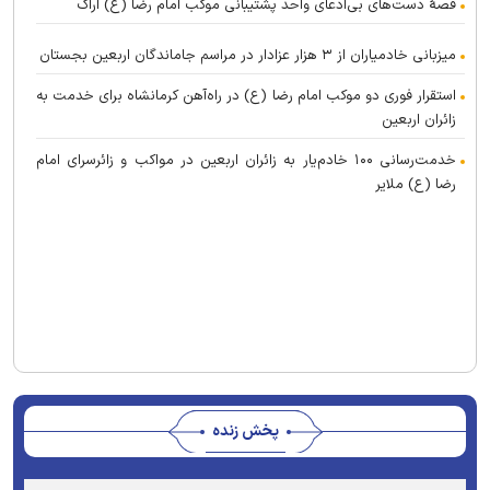
قصهٔ دست‌های بی‌ادعای واحد پشتیبانی موکب امام رضا (ع) اراک
میزبانی خادمیاران از ۳ هزار عزادار در مراسم جاماندگان اربعین بجستان
استقرار فوری دو موکب امام رضا (ع) در راه‌آهن کرمانشاه برای خدمت به
زائران اربعین
خدمت‌رسانی ۱۰۰ خادم‌یار به زائران اربعین در مواکب و زائرسرای امام
رضا (ع) ملایر
پخش زنده
Stream
Unmute