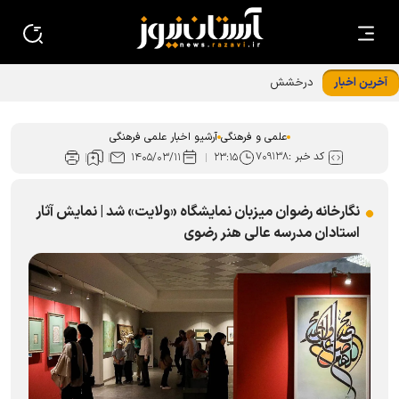
آخرین اخبار
درخشش کتابدار کتابخانه حرم رضوی در ﺟﺸﻨﻮﺍﺭﻩ استانی قصه‌های
ﻗﺮﺁﻧﯽ ﺁﯾﺎﺕ
علمی و فرهنگی
آرشیو اخبار علمی فرهنگی
کد خبر :
۷۰۹۱۳۸
۱۴۰۵/۰۳/۱۱
۲۳:۱۵
نگارخانه رضوان میزبان نمایشگاه «ولایت» شد | نمایش آثار
استادان مدرسه عالی هنر رضوی