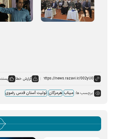
گزارش خطا
پسنده
برچسب ها:
میناب
هرمزگان
تولیت آستان قدس رضوی