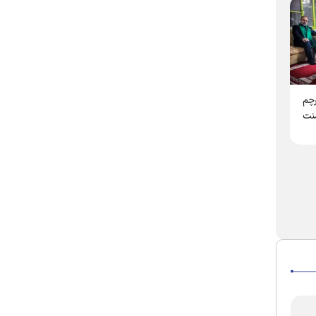
چم
نت