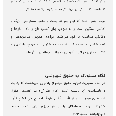
«إنّ عَمَلَک لیس لَکَ بِطُعمَۀٍ و لکنّه فی عُنُقِک أمانة؛ منصبی که داری
نه طعمه، که امانتی بر عهده توست». (نهج‌البلاغه، نامة ۵)
نیک روشن است که این باور که پست و مقام، مسئولیتی بزرگ و
امانتی سنگین است و نه عنوانی برای کسب نان و نام، الگوها و
وظایفی متناسب با خود می‌طلبد؛ مواردی همچون سامان‌دهی و
نظم‌بخشی به حیطه کار، ضرورت پاسخگویی به مردم، پافشاری و
شتاب معقول در انجام کارهای محوله از جمله این الگوهاست.
نگاه مسئولانه به حقوق شهروندی
در نظام مدیریت علوی، حقوق مردم از والاترین حق‌هاست که رعایت
و پاسداشت آن بایسته است. امام علی(ع) در اهمیت حقوق
شهروندی فرمودند: «إنّ الله ... فَضَّل حُرمةَ المسلمِ علي الحُرَمِ كلِّها؛
خداوند حرمت مسلمانان را بر هر چیزی برتری داده است».
(نهج‌البلاغه، خطبه ۱۶۶)