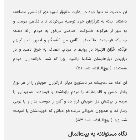
آن حضرت نه تنها خود در رعایت حقوق شهروندی کوششی مضاعف
داشتند، بلکه به کارگزاران خود توصیه می‌کردند تا با نگاهی درست و
به دور از هرگونه خشونت، خدمتی درخور به مردم ارائه دهند؛
چنان‌که فرمودند: «فأنصِفوا النّاسَ مِن أنفُسِكُم و اصبِروا لِحوائجِهم
فإنّكم خُزّانُ الرّعية؛ در روابط با مردم، انصاف به خرج دهید و در
برآوردن نیازهایشان شکیبا باشید؛ چرا که شما خزانه‌داران مردم
هستید». (نهج‌البلاغه، نامه ۵۱)
آن امام عدالت‌پیشه در دستوری دیگر، کارگزاران خویش را از هر نوع
رفتار خشن و قلدرمآبانه با مردم بازداشته و ‌فرمودند: «مهربانی با
مردم را پوشش دل خویش قرار ده و آنان را دوست بدار و با نرمی
رفتار نما و همچون حیوانی درنده‌خو مباش که خوردنشان را غنیمت
شماری». (نهج‌البلاغه، نامه ۵۳)
نگاه مسئولانه به بیت‌المال