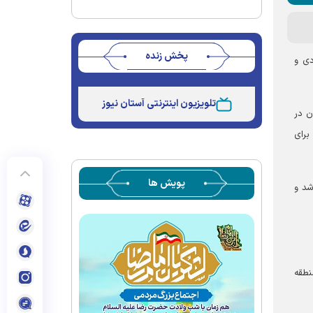
پخش زنده
دی و
Stream
Unmute
Type
تلویزیون اینترنتی آستان نیوز
ن در
برای
پویش ها
شد و
نطقه