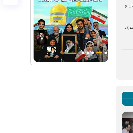
ان و
شترک