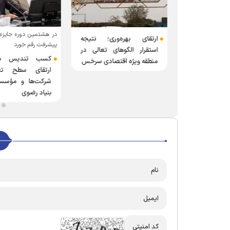
ک مدیران بنیاد
در هشتمین دوره جایزه 
ارتقای بهره‌وری؛ نتیجه
رسازی گلستان
پیشرفت رقم خورد
استقرار الگو‌های تعالی در
ولدسازی اراضی
کسب تندیس بل
منطقه ویژه اقتصادی سرخس
وی در استان
ارتقای سطح تع
ی شد
شرکت‌ها و مؤسسا
بنیاد رضوی