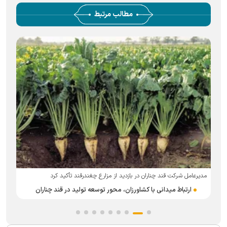
مطالب مرتبط
ا
مدیرعامل شرکت قند چناران در بازدید از مزارع چغندرقند تأکید کرد
ارتباط میدانی با کشاورزان، محور توسعه تولید در قند چناران