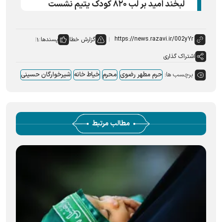
لبخند امید بر لب ۸۲۰ کودک یتیم نشست
گزارش خطا
پسندها:
۱
اشتراک گذاری
برچسب ها:
حرم مطهر رضوی
محرم
خیاط خانه
شیرخوارگان حسینی
مطالب مرتبط