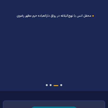
محفل انس با نهج‌البلاغه در رواق دارالعباده حرم مطهر رضوی