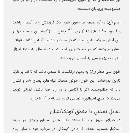
تیر سه‌شعبه‌ای که بر گلوی علی‌اصغر (ع) نشست، در واقع بر قلب
مشروعیت یزیدیان نشست.
امام (ع) در آن لحظه جان‌سوز، خون پاک فرزندش را به آسمان پاشید
و فرمود: هَوَّنَ عَلَیَّ مَا نَزَلَ بِی أَنَّهُ بِعَیْنِ اللَّهِ (آنچه این مصیبت را بر
من آسان می‌کند، این است که در محضر خداست). این نگاه معرفتی
نشان می‌دهد که در سخت‌ترین لحظات نبرد، اتصال به منبع لایزال
الهی، صبری جمیل به انسان می‌بخشد.
خون علی‌اصغر (ع) به زمین برنگشت تا سندی باشد که تا ابد بر تارک
تاریخ بدرخشد. این خون، موتور محرک قیام‌های بعدی شد و نشان
داد که مظلومیت، اگر با آگاهی و در راه خدا باشد، قدرتی تولید
می‌کند که هیچ امپراتوری نظامی توان مقابله با آن را ندارد.
تقابل تمدنی با منطق کودک‌کشان
در دنیای امروز نیز، ما شاهد تکرار همان منطق یزیدی در جبهه
استکبار هستیم. هدف قراردادن کودکان در میناب، غزه و سایر بلاد