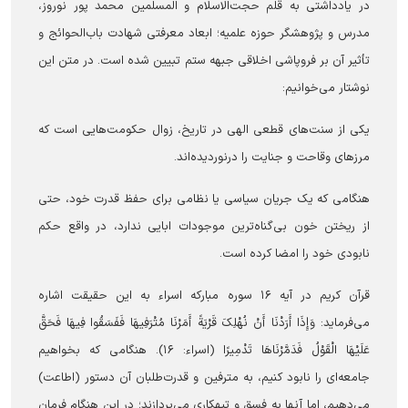
در یادداشتی به قلم حجت‌الاسلام و المسلمین محمد پور نوروز،
مدرس و پژوهشگر حوزه علمیه؛ ابعاد معرفتی شهادت باب‌الحوائج و
تأثیر آن بر فروپاشی اخلاقی جبهه ستم تبیین شده است. در متن این
نوشتار می‌خوانیم:
یکی از سنت‌های قطعی الهی در تاریخ، زوال حکومت‌هایی است که
مرز‌های وقاحت و جنایت را درنوردیده‌اند.
هنگامی که یک جریان سیاسی یا نظامی برای حفظ قدرت خود، حتی
از ریختن خون بی‌گناه‌ترین موجودات ابایی ندارد، در واقع حکم
نابودی خود را امضا کرده است.
قرآن کریم در آیه ۱۶ سوره مبارکه اسراء به این حقیقت اشاره
می‌فرماید: وَإِذَا أَرَدْنَا أَنْ نُهْلِکَ قَرْیَةً أَمَرْنَا مُتْرَفِیهَا فَفَسَقُوا فِیهَا فَحَقَّ
عَلَیْهَا الْقَوْلُ فَدَمَّرْنَاهَا تَدْمِیرًا (اسراء: ۱۶). هنگامی که بخواهیم
جامعه‌ای را نابود کنیم، به مترفین و قدرت‌طلبان آن دستور (اطاعت)
می‌دهیم، اما آنها به فسق و تبهکاری می‌پردازند؛ در این هنگام فرمان