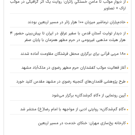
از دیوارِ موکب تا مأمنِ خستگیِ زائران؛ روایت یک اثر گرافیکی در موکب
اراک + تصاویر
خادم‌یاران نرماشیر میزبان ۱۰۰ هزار زائر در مسیر اربعین بودند
از دیدار تولیت آستان قدس با سفیر عراق در ایران تا پیش‌بینی حضور ۴
هزار هیئت مذهبی غیربومی در حرم مطهر همزمان با پایان صفر
۱۸۰ مربی قرآنی برای برگزاری محفل فرشتگان مقاومت آماده شدند
آغاز فعالیت موکب کفشداران حرم مطهر رضوی در ملک‌آباد مشهد
طرح پژوهشی قلمدان‌های گنجینه رضوی در مشهد مقدس کلید خورد
آیین رونمایی از «گاهِ گم‌شدگان» برگزار می‌شود
«گاهِ گم‌شدگان»؛ روایتی ادبی از مواجهه با امام رضا(ع) منتشر شد
کارخانه یخ‌سازی مهران؛ خنکای خدمت در مسیر اربعین