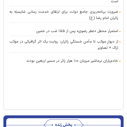
است
ضرورت برنامه‌ریزی جامع دولت برای ارتقای خدمت رسانی شایسته به
زائران امام رضا (ع)
استمرار محفل «عطر رضوی» پس از ۱۵۵ شب در خمین
از دیوارِ موکب تا مأمنِ خستگیِ زائران؛ روایت یک اثر گرافیکی در موکب
اراک + تصاویر
خادم‌یاران نرماشیر میزبان ۱۰۰ هزار زائر در مسیر اربعین بودند
پخش زنده